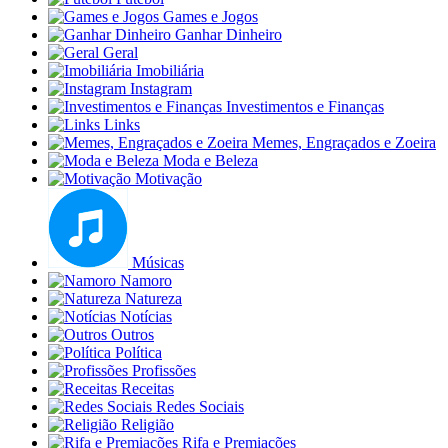
Games e Jogos
Ganhar Dinheiro
Geral
Imobiliária
Instagram
Investimentos e Finanças
Links
Memes, Engraçados e Zoeira
Moda e Beleza
Motivação
Músicas
Namoro
Natureza
Notícias
Outros
Política
Profissões
Receitas
Redes Sociais
Religião
Rifa e Premiações