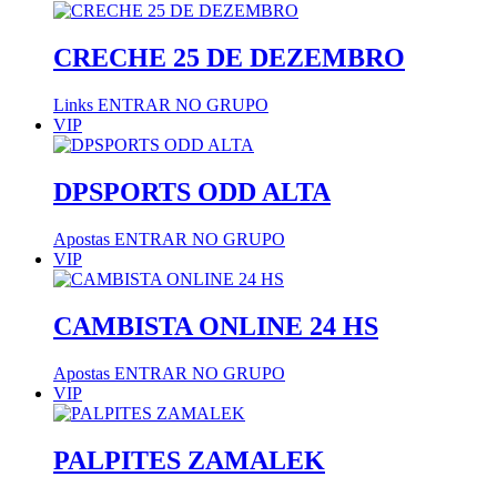
CRECHE 25 DE DEZEMBRO
Links
ENTRAR NO GRUPO
VIP
DPSPORTS ODD ALTA
Apostas
ENTRAR NO GRUPO
VIP
CAMBISTA ONLINE 24 HS
Apostas
ENTRAR NO GRUPO
VIP
PALPITES ZAMALEK