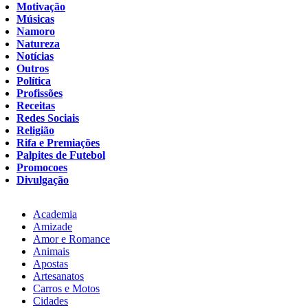
Motivação
Músicas
Namoro
Natureza
Notícias
Outros
Política
Profissões
Receitas
Redes Sociais
Religião
Rifa e Premiações
Palpites de Futebol
Promocoes
Divulgação
Academia
Amizade
Amor e Romance
Animais
Apostas
Artesanatos
Carros e Motos
Cidades