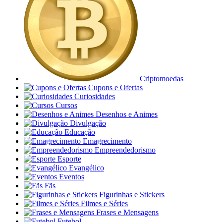
Criptomoedas
Cupons e Ofertas
Curiosidades
Cursos
Desenhos e Animes
Divulgação
Educação
Emagrecimento
Empreendedorismo
Esporte
Evangélico
Eventos
Fãs
Figurinhas e Stickers
Filmes e Séries
Frases e Mensagens
Futebol