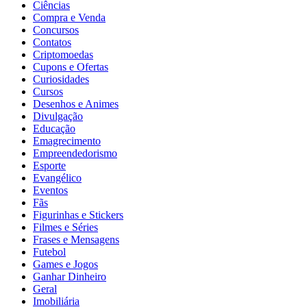
Ciências
Compra e Venda
Concursos
Contatos
Criptomoedas
Cupons e Ofertas
Curiosidades
Cursos
Desenhos e Animes
Divulgação
Educação
Emagrecimento
Empreendedorismo
Esporte
Evangélico
Eventos
Fãs
Figurinhas e Stickers
Filmes e Séries
Frases e Mensagens
Futebol
Games e Jogos
Ganhar Dinheiro
Geral
Imobiliária