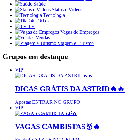
Saúde
Status e Vídeos
Tecnologia
TikTok
TV
Vagas de Empregos
Vendas
Viagem e Turismo
Grupos em destaque
VIP
DICAS GRÁTIS DA ASTRID🔥🔥
Apostas
ENTRAR NO GRUPO
VIP
VAGAS CAMBISTAS🥇🔥
Futebol
ENTRAR NO GRUPO