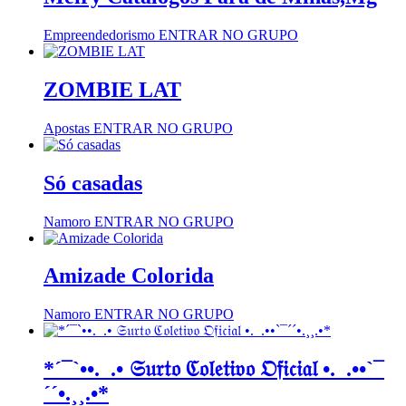
Empreendedorismo
ENTRAR NO GRUPO
ZOMBIE LAT
Apostas
ENTRAR NO GRUPO
Só casadas
Namoro
ENTRAR NO GRUPO
Amizade Colorida
Namoro
ENTRAR NO GRUPO
*´¯`••._.• 𝔖𝔲𝔯𝔱𝔬 ℭ𝔬𝔩𝔢𝔱𝔦𝔳𝔬 𝔒𝔣𝔦𝔠𝔦𝔞𝔩 •._.••`¯
´´•.¸¸.•*