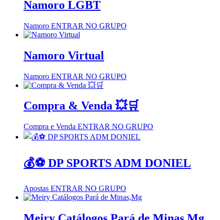
Namoro LGBT
Namoro
ENTRAR NO GRUPO
Namoro Virtual
Namoro
ENTRAR NO GRUPO
Compra & Venda 💥🛒
Compra e Venda
ENTRAR NO GRUPO
💰⚽️ DP SPORTS ADM DONIEL
Apostas
ENTRAR NO GRUPO
Meiry Catálogos Pará de Minas,Mg