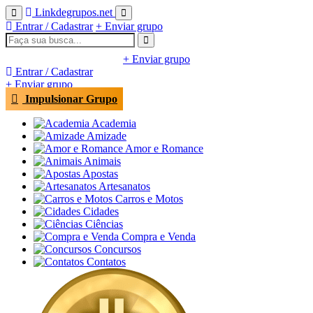
Linkdegrupos.net
Entrar / Cadastrar
+ Enviar grupo
+ Enviar grupo
Entrar / Cadastrar
+ Enviar grupo
Impulsionar Grupo
Academia
Amizade
Amor e Romance
Animais
Apostas
Artesanatos
Carros e Motos
Cidades
Ciências
Compra e Venda
Concursos
Contatos