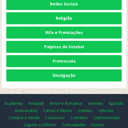
Redes Sociais
Religião
Rifa e Premiações
Palpites de Futebol
Promocoes
Divulgação
Academia
Amizade
Amor e Romance
Animais
Apostas
Artesanatos
Carros e Motos
Cidades
Ciências
Compra e Venda
Concursos
Contatos
Criptomoedas
Cupons e Ofertas
Curiosidades
Cursos