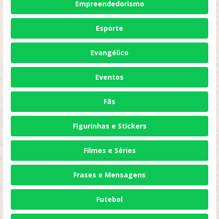
Empreendedorismo
Esporte
Evangélico
Eventos
Fãs
Figurinhas e Stickers
Filmes e Séries
Frases e Mensagens
Futebol