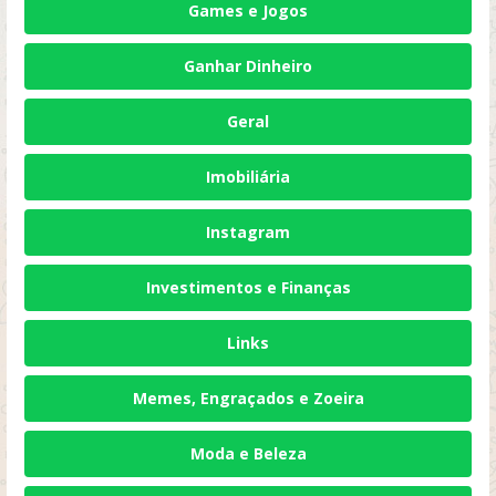
Games e Jogos
Ganhar Dinheiro
Geral
Imobiliária
Instagram
Investimentos e Finanças
Links
Memes, Engraçados e Zoeira
Moda e Beleza