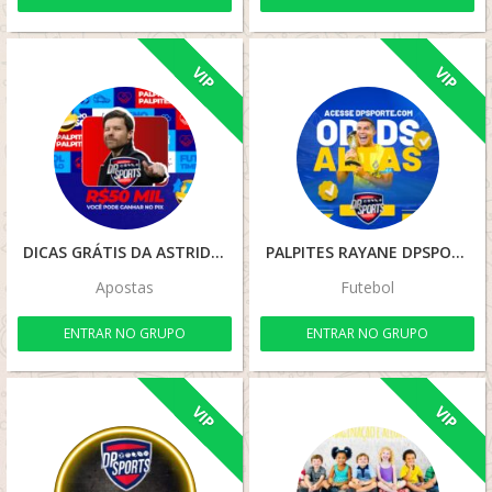
VIP
VIP
DICAS GRÁTIS DA ASTRID
PALPITES RAYANE DPSPORTS
Apostas
Futebol
ENTRAR NO GRUPO
ENTRAR NO GRUPO
VIP
VIP