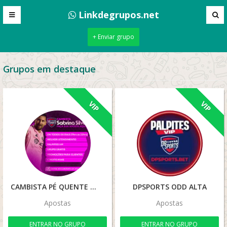
Linkdegrupos.net
+ Enviar grupo
Grupos em destaque
VIP
VIP
CAMBISTA PÉ QUENTE
DPSPORTS ODD ALTA
Apostas
Apostas
ENTRAR NO GRUPO
ENTRAR NO GRUPO