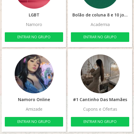
LGBT
Bolão de coluna 8 e 10 jogos
Namoro
Academia
ENTRAR NO GRUPO
ENTRAR NO GRUPO
Namoro Online
#1 Cantinho Das Mamães
Amizade
Cupons e Ofertas
ENTRAR NO GRUPO
ENTRAR NO GRUPO