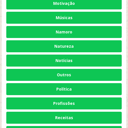
Motivação
Músicas
Namoro
Natureza
Notícias
Outros
Política
Profissões
Receitas