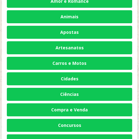
Amor e Romance
Animais
Apostas
Artesanatos
Carros e Motos
Cidades
Ciências
Compra e Venda
Concursos