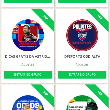
VIP
VIP
DICAS GRÁTIS DA ASTRID
DPSPORTS ODD ALTA
Apostas
Apostas
ENTRAR NO GRUPO
ENTRAR NO GRUPO
VIP
VIP