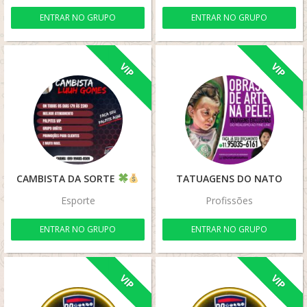
ENTRAR NO GRUPO
ENTRAR NO GRUPO
VIP
VIP
CAMBISTA DA SORTE
TATUAGENS DO NATO
Esporte
Profissões
ENTRAR NO GRUPO
ENTRAR NO GRUPO
VIP
VIP