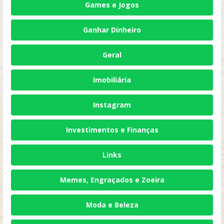
Games e Jogos
Ganhar Dinheiro
Geral
Imobiliária
Instagram
Investimentos e Finanças
Links
Memes, Engraçados e Zoeira
Moda e Beleza