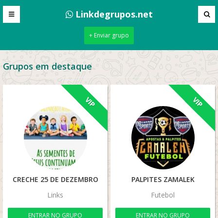
Linkdegrupos.net
+ Enviar grupo
Grupos em destaque
VIP
VIP
CRECHE 25 DE DEZEMBRO
PALPITES ZAMALEK
Links
Futebol
ENTRAR NO GRUPO
ENTRAR NO GRUPO