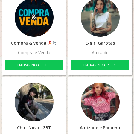
Compra & Venda
E-girl Garotas
Compra e Venda
Amizade
ENTRAR NO GRUPO
ENTRAR NO GRUPO
Chat Novo LGBT
Amizade e Paquera