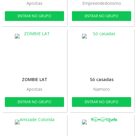
Apostas
Empreendedorismo
ENTRAR NO GRUPO
ENTRAR NO GRUPO
ZOMBIE LAT
Só casadas
Apostas
Namoro
ENTRAR NO GRUPO
ENTRAR NO GRUPO