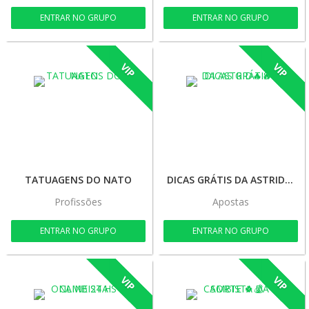
ENTRAR NO GRUPO
ENTRAR NO GRUPO
VIP
VIP
TATUAGENS DO NATO
DICAS GRÁTIS DA ASTRID
Profissões
Apostas
ENTRAR NO GRUPO
ENTRAR NO GRUPO
VIP
VIP