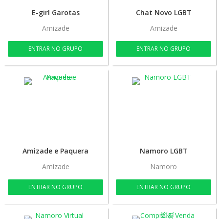
E-girl Garotas
Chat Novo LGBT
Amizade
Amizade
ENTRAR NO GRUPO
ENTRAR NO GRUPO
Amizade e Paquera
Namoro LGBT
Amizade
Namoro
ENTRAR NO GRUPO
ENTRAR NO GRUPO