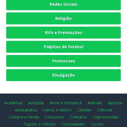
Redes Sociais
Religião
Rifa e Premiações
Palpites de Futebol
Promocoes
Divulgação
Academia
Amizade
Amor e Romance
Animais
Apostas
Artesanatos
Carros e Motos
Cidades
Ciências
Compra e Venda
Concursos
Contatos
Criptomoedas
Cupons e Ofertas
Curiosidades
Cursos