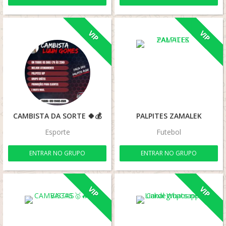
VIP
VIP
CAMBISTA DA SORTE 🍀💰
PALPITES ZAMALEK
Esporte
Futebol
ENTRAR NO GRUPO
ENTRAR NO GRUPO
VIP
VIP