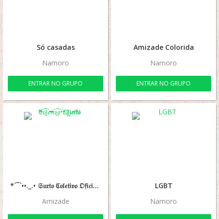
Só casadas
Amizade Colorida
Namoro
Namoro
ENTRAR NO GRUPO
ENTRAR NO GRUPO
*´¯`••._.• 𝔖𝔲𝔯𝔱𝔬 ℭ𝔬𝔩𝔢𝔱𝔦𝔳𝔬 𝔒𝔣𝔦𝔠𝔦𝔞𝔩 •._.••`¯´´•.¸¸.•*
LGBT
Amizade
Namoro