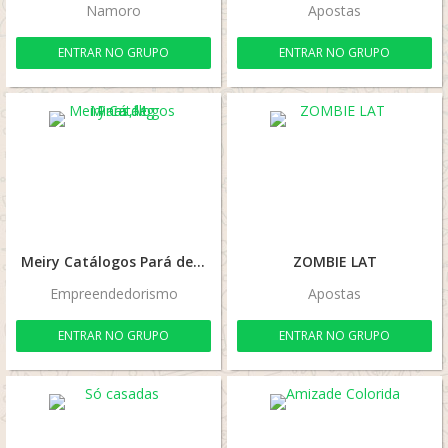
Namoro
Apostas
ENTRAR NO GRUPO
ENTRAR NO GRUPO
Meiry Catálogos Pará de Minas,Mg
ZOMBIE LAT
Empreendedorismo
Apostas
ENTRAR NO GRUPO
ENTRAR NO GRUPO