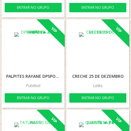
ENTRAR NO GRUPO
ENTRAR NO GRUPO
VIP
VIP
PALPITES RAYANE DPSPORTS🔥💰🍀🚀
CRECHE 25 DE DEZEMBRO
Futebol
Links
ENTRAR NO GRUPO
ENTRAR NO GRUPO
VIP
VIP