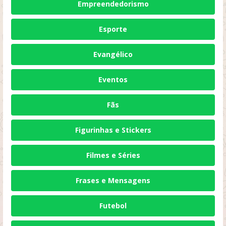
Empreendedorismo
Esporte
Evangélico
Eventos
Fãs
Figurinhas e Stickers
Filmes e Séries
Frases e Mensagens
Futebol