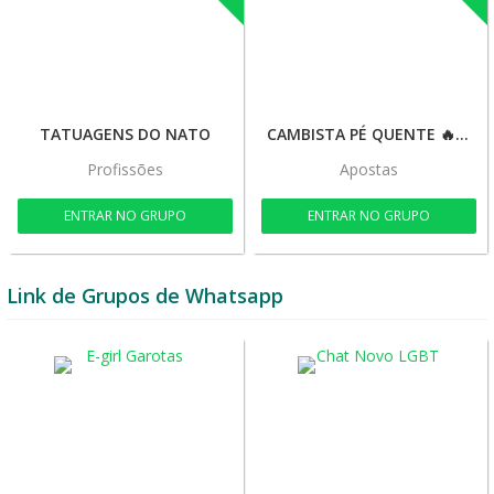
TATUAGENS DO NATO
CAMBISTA PÉ QUENTE 🔥💰🍀🚀
Profissões
Apostas
ENTRAR NO GRUPO
ENTRAR NO GRUPO
Link de Grupos de Whatsapp