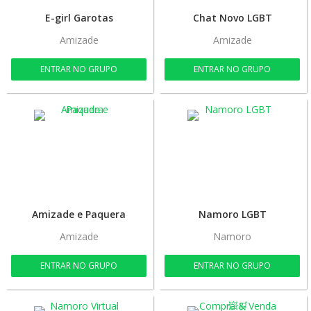
E-girl Garotas
Chat Novo LGBT
Amizade
Amizade
ENTRAR NO GRUPO
ENTRAR NO GRUPO
Amizade e Paquera
Namoro LGBT
Amizade
Namoro
ENTRAR NO GRUPO
ENTRAR NO GRUPO