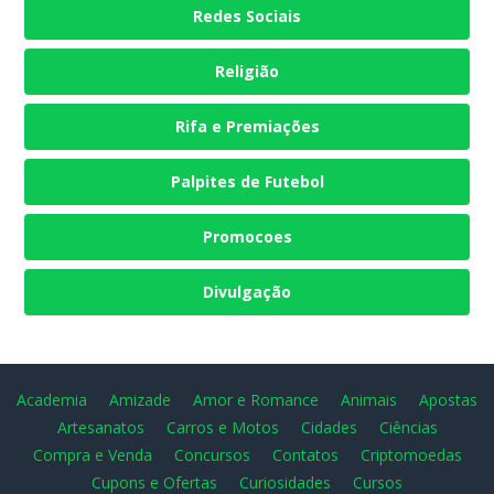
Redes Sociais
Religião
Rifa e Premiações
Palpites de Futebol
Promocoes
Divulgação
Academia
Amizade
Amor e Romance
Animais
Apostas
Artesanatos
Carros e Motos
Cidades
Ciências
Compra e Venda
Concursos
Contatos
Criptomoedas
Cupons e Ofertas
Curiosidades
Cursos