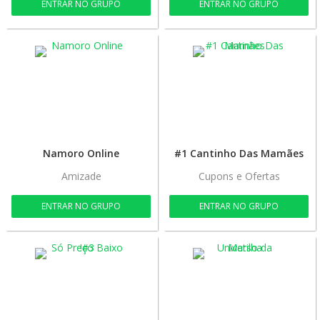
ENTRAR NO GRUPO
ENTRAR NO GRUPO
Namoro Online
#1 Cantinho Das Mamães
Amizade
Cupons e Ofertas
ENTRAR NO GRUPO
ENTRAR NO GRUPO