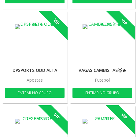
VIP
VIP
DPSPORTS ODD ALTA
VAGAS CAMBISTAS🥇🔥
Apostas
Futebol
ENTRAR NO GRUPO
ENTRAR NO GRUPO
VIP
VIP