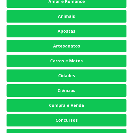
Amor e Romance
Animais
Apostas
Artesanatos
Carros e Motos
Cidades
Ciências
Compra e Venda
Concursos