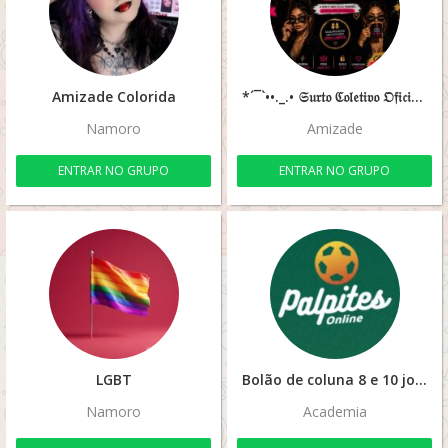
Amizade Colorida
*´¯`••._.• 𝔖𝔲𝔯𝔱𝔬 ℭ𝔬𝔩𝔢𝔱𝔦𝔳𝔬 𝔒𝔣𝔦𝔠𝔦𝔞𝔩 •._.••`¯´´•.¸¸.•*
Namoro
Amizade
ENTRAR NO GRUPO
ENTRAR NO GRUPO
LGBT
Bolão de coluna 8 e 10 jogos
Namoro
Academia