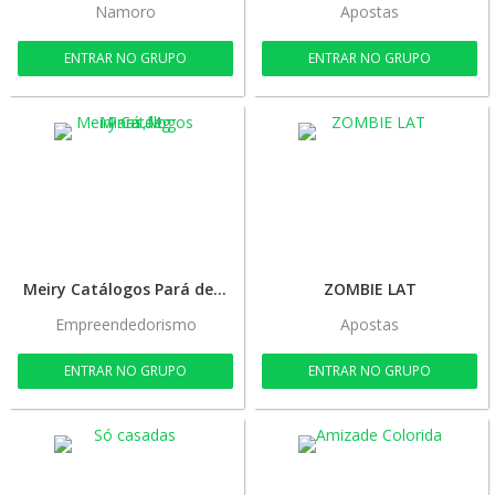
Namoro
Apostas
ENTRAR NO GRUPO
ENTRAR NO GRUPO
Meiry Catálogos Pará de Minas,Mg
ZOMBIE LAT
Empreendedorismo
Apostas
ENTRAR NO GRUPO
ENTRAR NO GRUPO