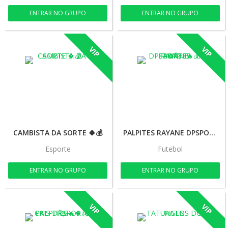
ENTRAR NO GRUPO
ENTRAR NO GRUPO
VIP
VIP
CAMBISTA DA SORTE 🍀💰
PALPITES RAYANE DPSPORTS🔥💰🍀🚀
Esporte
Futebol
ENTRAR NO GRUPO
ENTRAR NO GRUPO
VIP
VIP