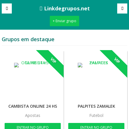
Linkdegrupos.net
+ Enviar grupo
Grupos em destaque
VIP
VIP
CAMBISTA ONLINE 24 HS
PALPITES ZAMALEK
Apostas
Futebol
ENTRAR NO GRUPO
ENTRAR NO GRUPO