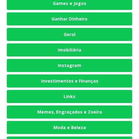
Games e Jogos
Ganhar Dinheiro
Geral
Imobiliária
Instagram
Investimentos e Finanças
Links
Memes, Engraçados e Zoeira
Moda e Beleza