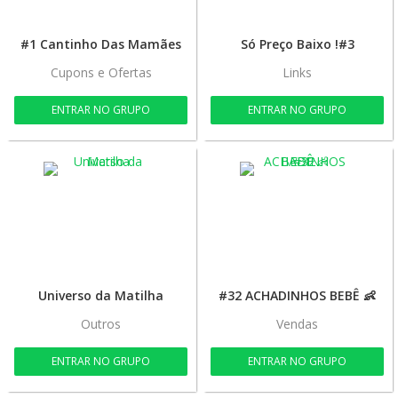
#1 Cantinho Das Mamães
Só Preço Baixo !#3
Cupons e Ofertas
Links
ENTRAR NO GRUPO
ENTRAR NO GRUPO
​Universo da Matilha
#32 ACHADINHOS BEBÊ 👶
Outros
Vendas
ENTRAR NO GRUPO
ENTRAR NO GRUPO