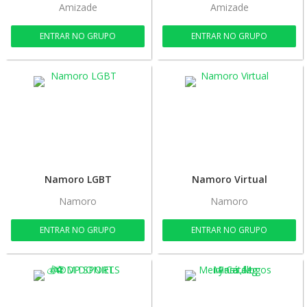
Amizade
Amizade
ENTRAR NO GRUPO
ENTRAR NO GRUPO
Namoro LGBT
Namoro Virtual
Namoro
Namoro
ENTRAR NO GRUPO
ENTRAR NO GRUPO