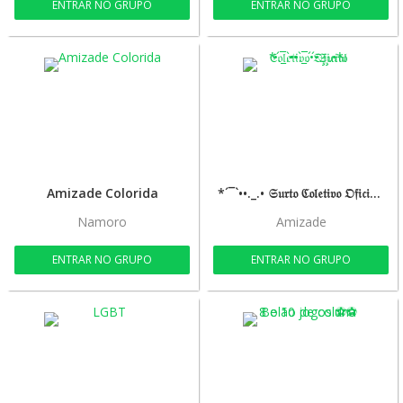
ENTRAR NO GRUPO
ENTRAR NO GRUPO
Amizade Colorida
*´¯`••._.• 𝔖𝔲𝔯𝔱𝔬 ℭ𝔬𝔩𝔢𝔱𝔦𝔳𝔬 𝔒𝔣𝔦𝔠𝔦𝔞𝔩 •._.••`¯´´•.¸¸.•*
Namoro
Amizade
ENTRAR NO GRUPO
ENTRAR NO GRUPO