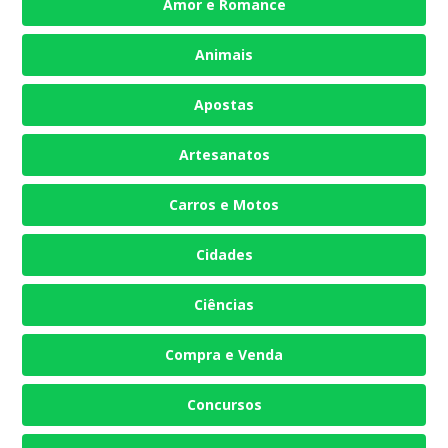
Amor e Romance
Animais
Apostas
Artesanatos
Carros e Motos
Cidades
Ciências
Compra e Venda
Concursos