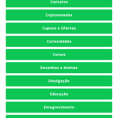
Contatos
Criptomoedas
Cupons e Ofertas
Curiosidades
Cursos
Desenhos e Animes
Divulgação
Educação
Emagrecimento