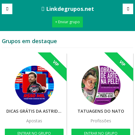
Linkdegrupos.net
+ Enviar grupo
Grupos em destaque
VIP
VIP
DICAS GRÁTIS DA ASTRID🔥🔥
TATUAGENS DO NATO
Apostas
Profissões
ENTRAR NO GRUPO
ENTRAR NO GRUPO