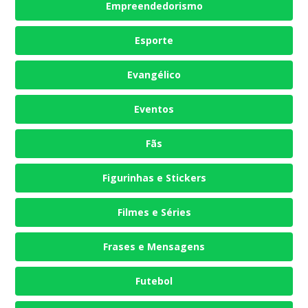
Empreendedorismo
Esporte
Evangélico
Eventos
Fãs
Figurinhas e Stickers
Filmes e Séries
Frases e Mensagens
Futebol