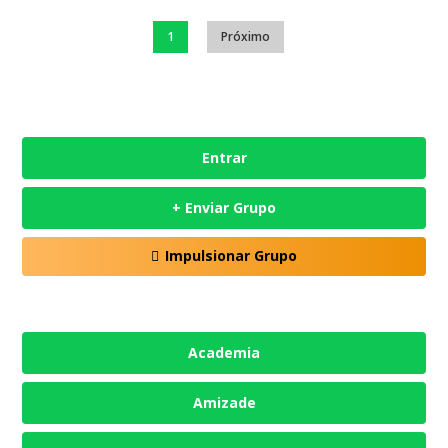
1
Próximo
Entrar
+ Enviar Grupo
Impulsionar Grupo
Academia
Amizade