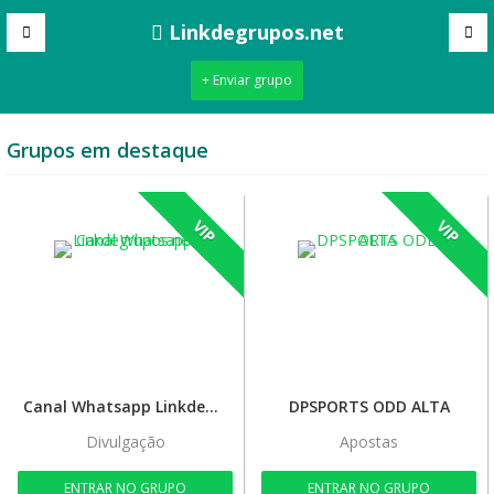
Linkdegrupos.net
+ Enviar grupo
Grupos em destaque
VIP
VIP
Canal Whatsapp Linkdegrupos.net
DPSPORTS ODD ALTA
Divulgação
Apostas
ENTRAR NO GRUPO
ENTRAR NO GRUPO