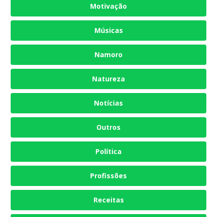
Motivação
Músicas
Namoro
Natureza
Notícias
Outros
Política
Profissões
Receitas