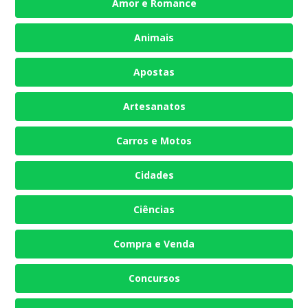
Amor e Romance
Animais
Apostas
Artesanatos
Carros e Motos
Cidades
Ciências
Compra e Venda
Concursos