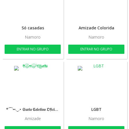
Só casadas
Amizade Colorida
Namoro
Namoro
ENTRAR NO GRUPO
ENTRAR NO GRUPO
*´¯`••._.• 𝔖𝔲𝔯𝔱𝔬 ℭ𝔬𝔩𝔢𝔱𝔦𝔳𝔬 𝔒𝔣𝔦𝔠𝔦𝔞𝔩 •._.••`¯´´•.¸¸.•*
LGBT
Amizade
Namoro