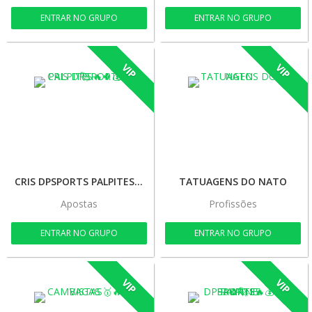
ENTRAR NO GRUPO
ENTRAR NO GRUPO
VIP
VIP
CRIS DPSPORTS PALPITES🔥🍀💰🚀
TATUAGENS DO NATO
Apostas
Profissões
ENTRAR NO GRUPO
ENTRAR NO GRUPO
VIP
VIP