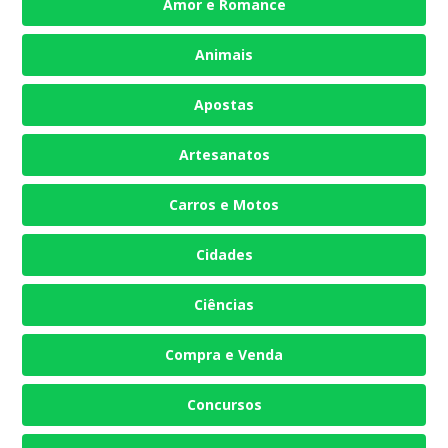
Amor e Romance
Animais
Apostas
Artesanatos
Carros e Motos
Cidades
Ciências
Compra e Venda
Concursos