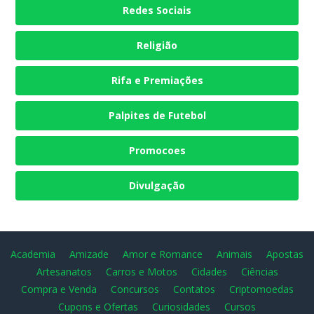
Redes Sociais
Religião
Rifa e Premiações
Palpites de Futebol
Promocoes
Divulgação
Academia
Amizade
Amor e Romance
Animais
Apostas
Artesanatos
Carros e Motos
Cidades
Ciências
Compra e Venda
Concursos
Contatos
Criptomoedas
Cupons e Ofertas
Curiosidades
Cursos