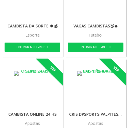
CAMBISTA DA SORTE 🍀💰
VAGAS CAMBISTAS🥇🔥
Esporte
Futebol
ENTRAR NO GRUPO
ENTRAR NO GRUPO
VIP
VIP
CAMBISTA ONLINE 24 HS
CRIS DPSPORTS PALPITES🔥🍀💰🚀
Apostas
Apostas