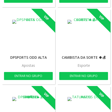
VIP
VIP
DPSPORTS ODD ALTA
CAMBISTA DA SORTE 🍀💰
Apostas
Esporte
ENTRAR NO GRUPO
ENTRAR NO GRUPO
VIP
VIP