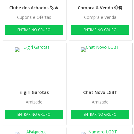
Clube dos Achados 🏷️🔥
Compra & Venda 💥🛒
Cupons e Ofertas
Compra e Venda
ENTRAR NO GRUPO
ENTRAR NO GRUPO
E-girl Garotas
Chat Novo LGBT
Amizade
Amizade
ENTRAR NO GRUPO
ENTRAR NO GRUPO