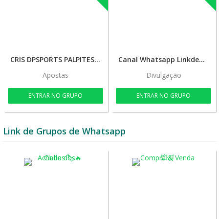
CRIS DPSPORTS PALPITES🔥🍀💰🚀
Canal Whatsapp Linkdegrupos.net
Apostas
Divulgação
ENTRAR NO GRUPO
ENTRAR NO GRUPO
Link de Grupos de Whatsapp