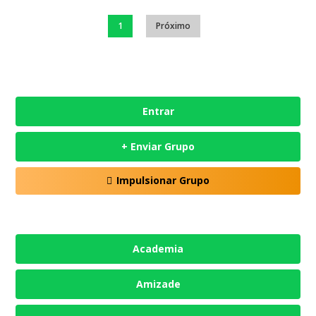
1
Próximo
Entrar
+ Enviar Grupo
Impulsionar Grupo
Academia
Amizade