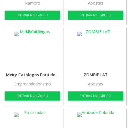
Namoro
Apostas
ENTRAR NO GRUPO
ENTRAR NO GRUPO
Meiry Catálogos Pará de Minas,Mg
ZOMBIE LAT
Empreendedorismo
Apostas
ENTRAR NO GRUPO
ENTRAR NO GRUPO