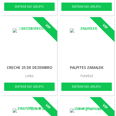
ENTRAR NO GRUPO
ENTRAR NO GRUPO
VIP
VIP
CRECHE 25 DE DEZEMBRO
PALPITES ZAMALEK
Links
Futebol
ENTRAR NO GRUPO
ENTRAR NO GRUPO
VIP
VIP