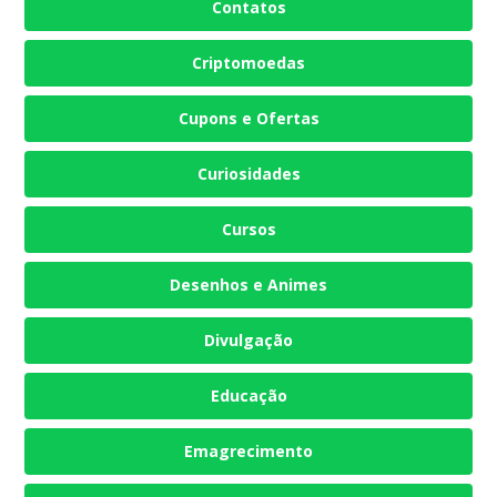
Contatos
Criptomoedas
Cupons e Ofertas
Curiosidades
Cursos
Desenhos e Animes
Divulgação
Educação
Emagrecimento