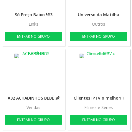
Só Preço Baixo !#3
​Universo da Matilha
Links
Outros
ENTRAR NO GRUPO
ENTRAR NO GRUPO
#32 ACHADINHOS BEBÊ 👶
Clientes IPTV o melhor!!!
Vendas
Filmes e Séries
ENTRAR NO GRUPO
ENTRAR NO GRUPO