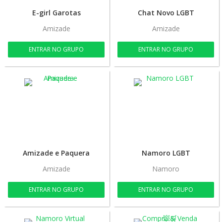
E-girl Garotas
Chat Novo LGBT
Amizade
Amizade
ENTRAR NO GRUPO
ENTRAR NO GRUPO
Amizade e Paquera
Namoro LGBT
Amizade
Namoro
ENTRAR NO GRUPO
ENTRAR NO GRUPO