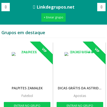
Linkdegrupos.net
+ Enviar grupo
Grupos em destaque
VIP
VIP
PALPITES ZAMALEK
DICAS GRÁTIS DA ASTRID🔥🔥
Futebol
Apostas
ENTRAR NO GRUPO
ENTRAR NO GRUPO