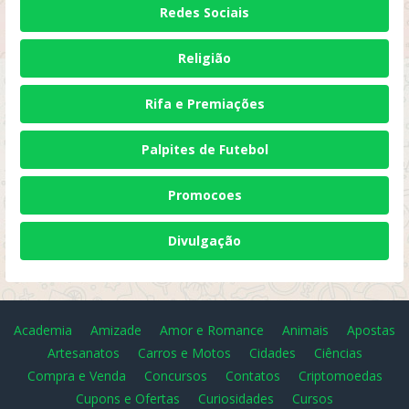
Redes Sociais
Religião
Rifa e Premiações
Palpites de Futebol
Promocoes
Divulgação
Academia
Amizade
Amor e Romance
Animais
Apostas
Artesanatos
Carros e Motos
Cidades
Ciências
Compra e Venda
Concursos
Contatos
Criptomoedas
Cupons e Ofertas
Curiosidades
Cursos