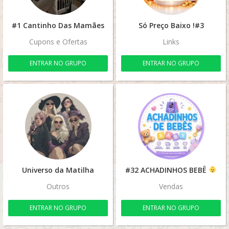
#1 Cantinho Das Mamães
Só Preço Baixo !#3
Cupons e Ofertas
Links
ENTRAR NO GRUPO
ENTRAR NO GRUPO
​Universo da Matilha
#32 ACHADINHOS BEBÊ
Outros
Vendas
ENTRAR NO GRUPO
ENTRAR NO GRUPO