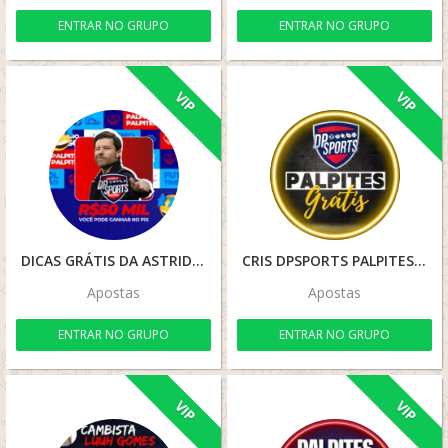
ENTRAR NO GRUPO
ENTRAR NO GRUPO
VIP
VIP
DICAS GRÁTIS DA ASTRID
CRIS DPSPORTS PALPITES
Apostas
Apostas
ENTRAR NO GRUPO
ENTRAR NO GRUPO
VIP
VIP