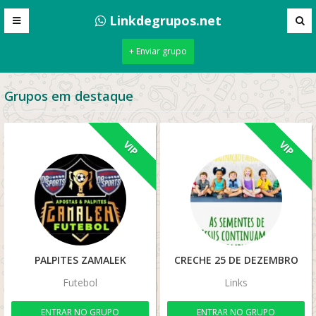
Linkdegrupos.net
+ Enviar grupo
Grupos em destaque
VIP
VIP
PALPITES ZAMALEK
CRECHE 25 DE DEZEMBRO
Futebol
Links
ENTRAR NO GRUPO
ENTRAR NO GRUPO