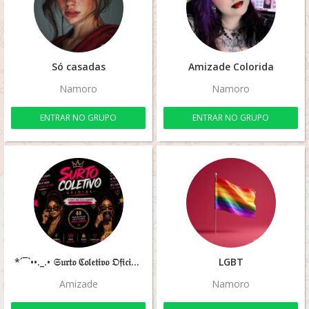
Só casadas
Amizade Colorida
Namoro
Namoro
ENTRAR NO GRUPO
ENTRAR NO GRUPO
*´¯`••._.• 𝔖𝔲𝔯𝔱𝔬 ℭ𝔬𝔩𝔢𝔱𝔦𝔳𝔬 𝔒𝔣𝔦𝔠𝔦𝔞𝔩 •._.••`¯´´•.¸¸.•*
LGBT
Amizade
Namoro