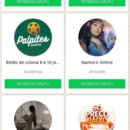
ENTRAR NO GRUPO
ENTRAR NO GRUPO
Bolão de coluna 8 e 10 jogos
Namoro Online
Academia
Amizade
ENTRAR NO GRUPO
ENTRAR NO GRUPO