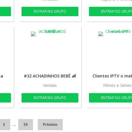
ENTRAR NO GRUPO
ENTRAR NO GRUP
ha
#32 ACHADINHOS BEBÊ 👶
Clientes IPTV o mel
Vendas
Filmes e Séries
ENTRAR NO GRUPO
ENTRAR NO GRUP
…
3
59
Próximo