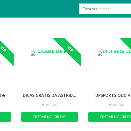
VIP
VIP
🔥
DICAS GRÁTIS DA ASTRID🔥🔥
DPSPORTS ODD A
Apostas
Apostas
ENTRAR NO GRUPO
ENTRAR NO GRUP