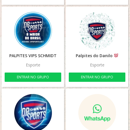
PALPITES VIPS SCHMIDT
Palpites do Danilo
Esporte
Esporte
ENTRAR NO GRUPO
ENTRAR NO GRUPO