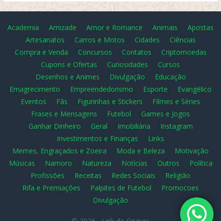
Academia
Amizade
Amor e Romance
Animais
Apostas
Artesanatos
Carros e Motos
Cidades
Ciências
Compra e Venda
Concursos
Contatos
Criptomoedas
Cupons e Ofertas
Curiosidades
Cursos
Desenhos e Animes
Divulgação
Educação
Emagrecimento
Empreendedorismo
Esporte
Evangélico
Eventos
Fãs
Figurinhas e Stickers
Filmes e Séries
Frases e Mensagens
Futebol
Games e Jogos
Ganhar Dinheiro
Geral
Imobiliária
Instagram
Investimentos e Finanças
Links
Memes, Engraçados e Zoeira
Moda e Beleza
Motivação
Músicas
Namoro
Natureza
Notícias
Outros
Política
Profissões
Receitas
Redes Sociais
Religião
Rifa e Premiações
Palpites de Futebol
Promocoes
Divulgação
© 2026 -
Link de Grupos