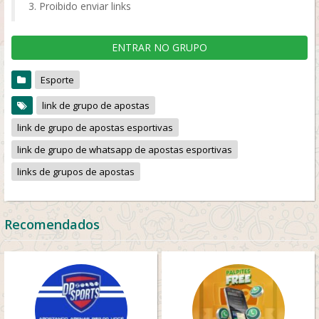
Proibido enviar links
ENTRAR NO GRUPO
Esporte
link de grupo de apostas
link de grupo de apostas esportivas
link de grupo de whatsapp de apostas esportivas
links de grupos de apostas
Recomendados