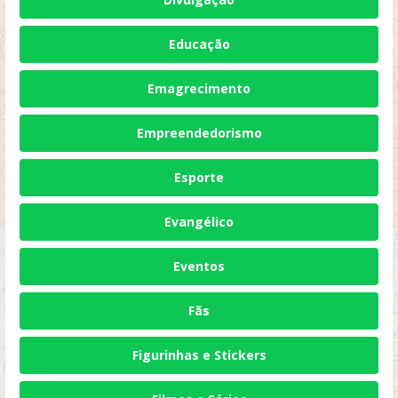
Educação
Emagrecimento
Empreendedorismo
Esporte
Evangélico
Eventos
Fãs
Figurinhas e Stickers