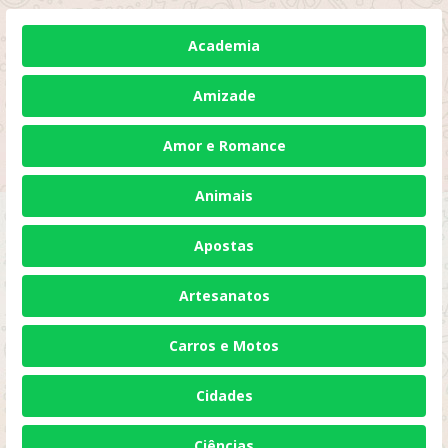
Academia
Amizade
Amor e Romance
Animais
Apostas
Artesanatos
Carros e Motos
Cidades
Ciências