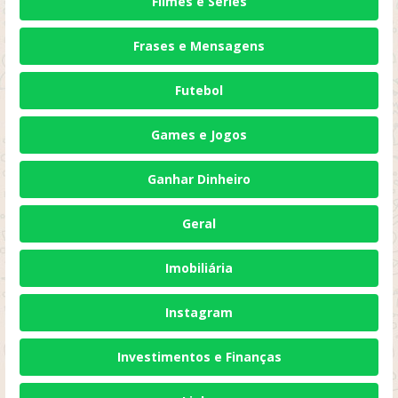
Filmes e Séries
Frases e Mensagens
Futebol
Games e Jogos
Ganhar Dinheiro
Geral
Imobiliária
Instagram
Investimentos e Finanças