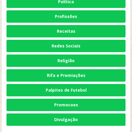
Política
Profissões
Receitas
Redes Sociais
Religião
Rifa e Premiações
Palpites de Futebol
Promocoes
Divulgação