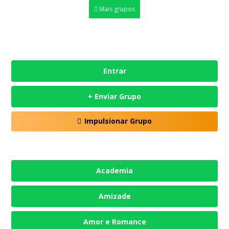
Mais grupos
Entrar
+ Enviar Grupo
Impulsionar Grupo
Academia
Amizade
Amor e Romance