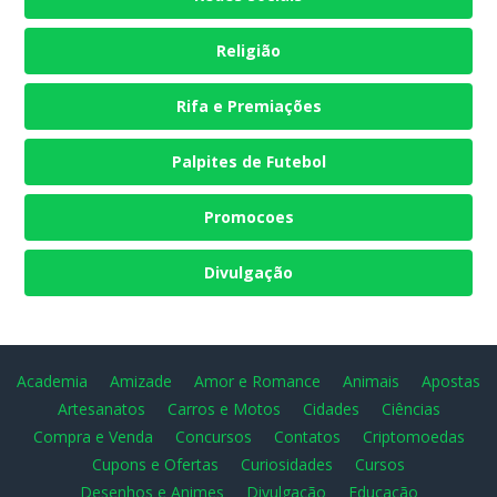
Religião
Rifa e Premiações
Palpites de Futebol
Promocoes
Divulgação
Academia
Amizade
Amor e Romance
Animais
Apostas
Artesanatos
Carros e Motos
Cidades
Ciências
Compra e Venda
Concursos
Contatos
Criptomoedas
Cupons e Ofertas
Curiosidades
Cursos
Desenhos e Animes
Divulgação
Educação