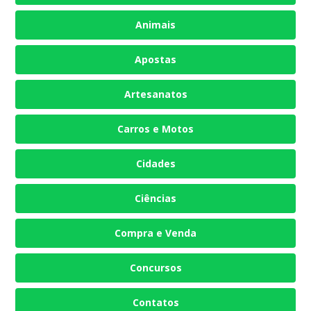
Animais
Apostas
Artesanatos
Carros e Motos
Cidades
Ciências
Compra e Venda
Concursos
Contatos