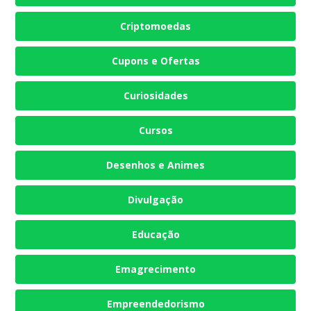
Criptomoedas
Cupons e Ofertas
Curiosidades
Cursos
Desenhos e Animes
Divulgação
Educação
Emagrecimento
Empreendedorismo