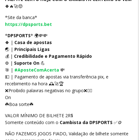
🍀🔥🚀🤑
*Site da banca*
https://dpsports.bet
*
DPSPORTS
* 🌍💸💸
🍀 |
Casa de apostas
🌏 |
Principais Ligas
💰 |
Credibilidade e Pagamento Rápido
⚙️ |
Suporte On
💪
🎯 |
#AposteComAcerta
💸
💵 | Pagamento de apostas via transferência pix, e
recebimento na hora 🕰️🚀🏆
❌Proibido palavras negativas no grupo❌👍🏻
On
☘️Boa sorte☘️
VALOR MÍNIMO DE BILHETE 2R$
Somente conteúdo com o
Cambista da DPSPORTS
✅🪙
NÃO FAZEMOS JOGOS FIADO, Validação de bilhete somente