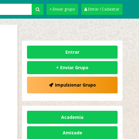
+ Enviar grupo
Entrar / Cadastrar
Entrar
+ Enviar Grupo
Impulsionar Grupo
Academia
Amizade