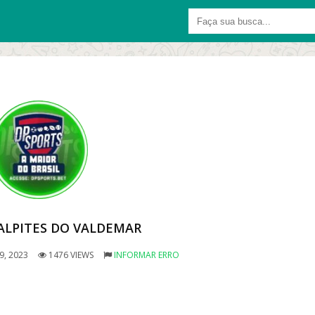
PALPITES DO VALDEMAR
9, 2023
1476 VIEWS
INFORMAR ERRO