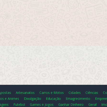
Apostas
Artesanatos
Carros e Motos
Cidades
Ciências
Co
os e Animes
Divulgação
Educação
Emagrecimento
Empree
agens
Futebol
Games e Jogos
Ganhar Dinheiro
Geral
Imo