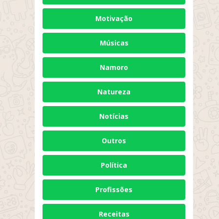
Motivação
Músicas
Namoro
Natureza
Notícias
Outros
Política
Profissões
Receitas