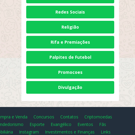
Redes Sociais
Religião
Rifa e Premiações
Palpites de Futebol
Promocoes
Divulgação
mpra e Venda
Concursos
Contatos
Criptomoedas
ndedorismo
Esporte
Evangélico
Eventos
Fãs
biliária
Instagram
Investimentos e Finanças
Links