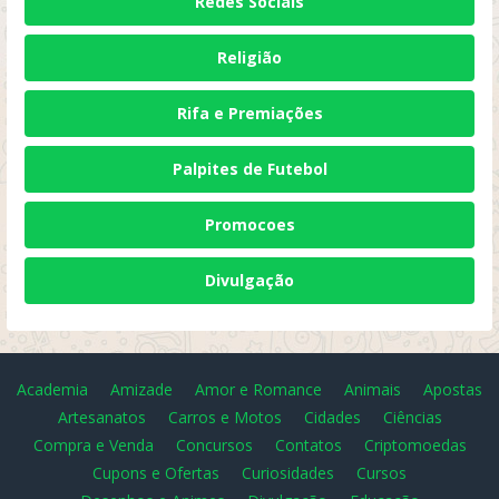
Redes Sociais
Religião
Rifa e Premiações
Palpites de Futebol
Promocoes
Divulgação
Academia
Amizade
Amor e Romance
Animais
Apostas
Artesanatos
Carros e Motos
Cidades
Ciências
Compra e Venda
Concursos
Contatos
Criptomoedas
Cupons e Ofertas
Curiosidades
Cursos