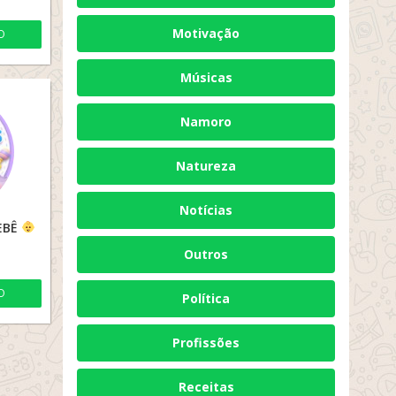
Motivação
O
Músicas
Namoro
Natureza
Notícias
EBÊ
Outros
O
Política
Profissões
Receitas