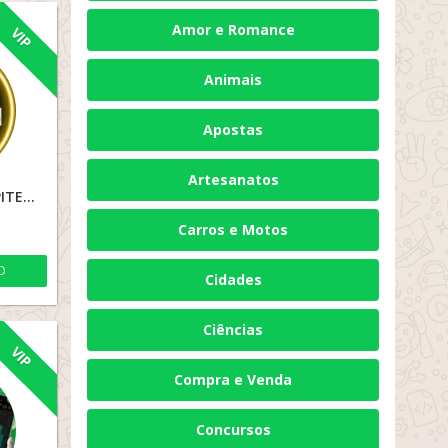
Amor e Romance
VIP
Animais
Apostas
Artesanatos
CRIS DPSPORTS PALPITES
Carros e Motos
O
Cidades
Ciências
VIP
Compra e Venda
Concursos