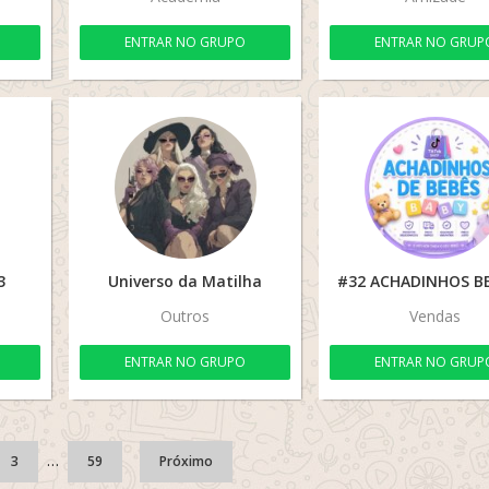
ENTRAR NO GRUPO
ENTRAR NO GRUP
3
​Universo da Matilha
#32 ACHADINHOS B
Outros
Vendas
ENTRAR NO GRUPO
ENTRAR NO GRUP
…
3
59
Próximo