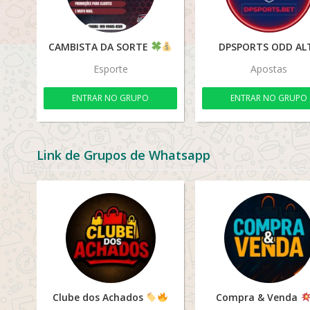
CAMBISTA DA SORTE
DPSPORTS ODD AL
Esporte
Apostas
ENTRAR NO GRUPO
ENTRAR NO GRUPO
Link de Grupos de Whatsapp
Clube dos Achados
Compra & Venda