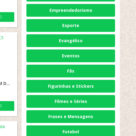
Empreendedorismo
O
Esporte
Evangélico
Eventos
Fãs
NIEL
Figurinhas e Stickers
Filmes e Séries
O
Frases e Mensagens
Futebol