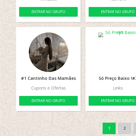
ENTRAR NO GRUPO
ENTRAR NO GRUPO
#1 Cantinho Das Mamães
Só Preço Baixo !#
Cupons e Ofertas
Links
ENTRAR NO GRUPO
ENTRAR NO GRUPO
1
2