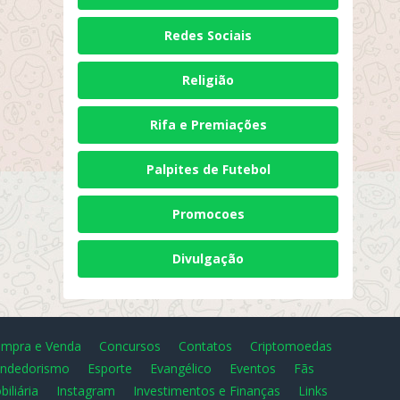
Redes Sociais
Religião
Rifa e Premiações
Palpites de Futebol
Promocoes
Divulgação
mpra e Venda
Concursos
Contatos
Criptomoedas
ndedorismo
Esporte
Evangélico
Eventos
Fãs
biliária
Instagram
Investimentos e Finanças
Links