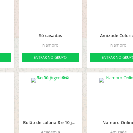
Só casadas
Amizade Colori
Namoro
Namoro
ENTRAR NO GRUPO
ENTRAR NO GRUP
Bolão de coluna 8 e 10 jogos
Namoro Onlin
Academia
Amizade