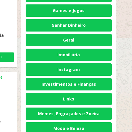
Games e Jogos
Ganhar Dinheiro
da
Geral
Imobiliária
O
Instagram
Investimentos e Finanças
Links
Memes, Engraçados e Zoeira
e
Moda e Beleza