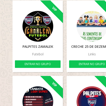
VIP
PALPITES ZAMALEK
CRECHE 25 DE DEZE
Futebol
Links
ENTRAR NO GRUPO
ENTRAR NO GRUPO
VIP