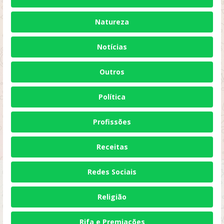
Natureza
Notícias
Outros
Política
Profissões
Receitas
Redes Sociais
Religião
Rifa e Premiações