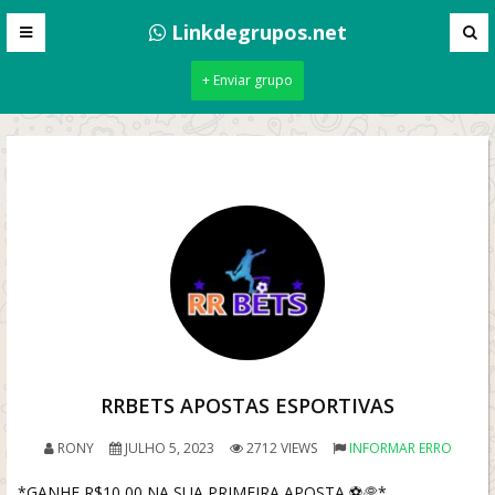
Linkdegrupos.net
+ Enviar grupo
RRBETS APOSTAS ESPORTIVAS
RONY
JULHO 5, 2023
2712 VIEWS
INFORMAR ERRO
*GANHE R$10,00 NA SUA PRIMEIRA APOSTA ⚽🥏*