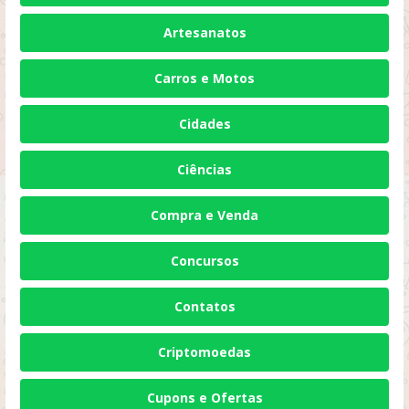
Artesanatos
Carros e Motos
Cidades
Ciências
Compra e Venda
Concursos
Contatos
Criptomoedas
Cupons e Ofertas