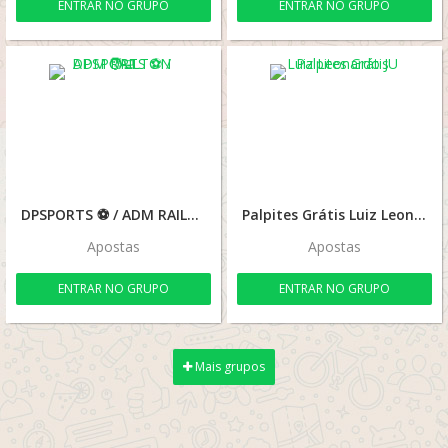
ENTRAR NO GRUPO
ENTRAR NO GRUPO
DPSPORTS ⚽ / ADM RAILTON 🧑‍💻
Palpites Grátis Luiz Leonardo JU
Apostas
Apostas
ENTRAR NO GRUPO
ENTRAR NO GRUPO
Mais grupos