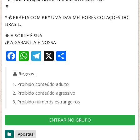
🔽
*💰 RRBETS.COM.BR* UMA DAS MELHORES COTAÇÕES DO
BRASIL.
🍀 A SORTE É SUA
💰 A GARANTIA É NOSSA
Facebook
WhatsApp
Telegram
X
Share
Regras:
Proibido conteúdo adulto
Proibido conteúdo agressivo
Proibido números estrangeiros
ENTRAR NO GRUPO
Apostas