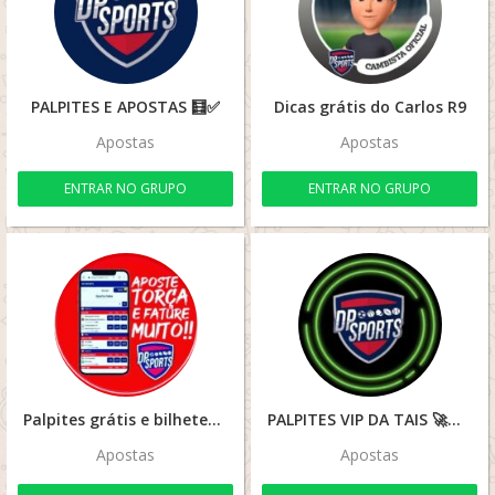
PALPITES E APOSTAS 🧮✅
Dicas grátis do Carlos R9
Apostas
Apostas
ENTRAR NO GRUPO
ENTRAR NO GRUPO
Palpites grátis e bilhetes prontos 📃 diariamente
PALPITES VIP DA TAIS 🚀⚽️🏀🏅🍀
Apostas
Apostas