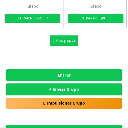
Futebol
Futebol
ENTRAR NO GRUPO
ENTRAR NO GRUPO
Mais grupos
Entrar
+ Enviar Grupo
Impulsionar Grupo