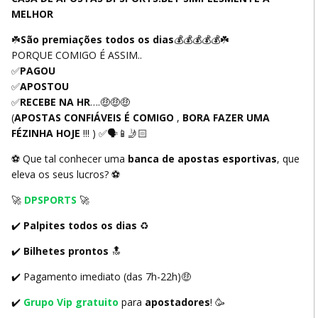
MELHOR
☘️
São premiações todos os dias
💰💰💰💰💰☘️
PORQUE COMIGO É ASSIM..
✅
PAGOU
✅
APOSTOU
✅
RECEBE NA HR
….🤑🤑🤑
(
APOSTAS CONFIÁVEIS É COMIGO
,
BORA FAZER UMA
FÉZINHA HOJE
!!! ) ✅🗣️📱🤳🏻
⚽
Que tal conhecer uma
banca de apostas esportivas
, que
eleva os seus lucros?
⚽
🚀
DPSPORTS
🚀
✔️
Palpites todos os dias
♻️
✔️
Bilhetes prontos
🔝
✔️
Pagamento imediato (das 7h-22h)
🤑
✔️
Grupo Vip gratuito
para
apostadores
!
🥳