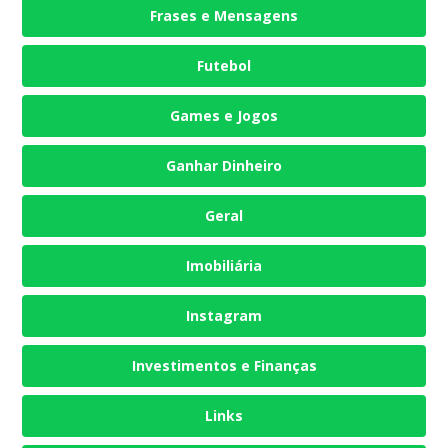
Frases e Mensagens
Futebol
Games e Jogos
Ganhar Dinheiro
Geral
Imobiliária
Instagram
Investimentos e Finanças
Links