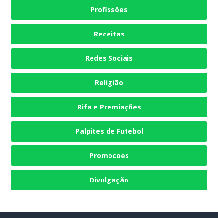
Profissões
Receitas
Redes Sociais
Religião
Rifa e Premiações
Palpites de Futebol
Promocoes
Divulgação