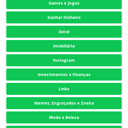
Games e Jogos
Ganhar Dinheiro
Geral
Imobiliária
Instagram
Investimentos e Finanças
Links
Memes, Engraçados e Zoeira
Moda e Beleza