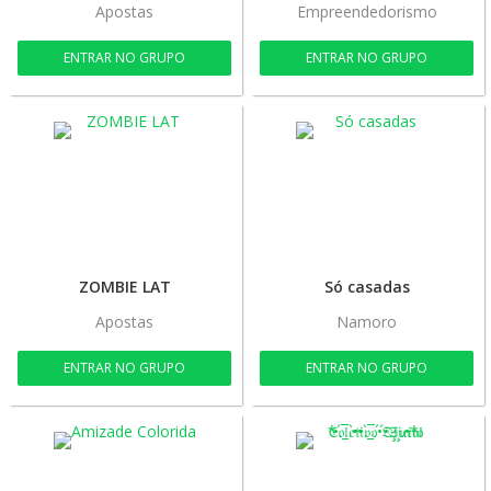
Apostas
Empreendedorismo
ENTRAR NO GRUPO
ENTRAR NO GRUPO
ZOMBIE LAT
Só casadas
Apostas
Namoro
ENTRAR NO GRUPO
ENTRAR NO GRUPO