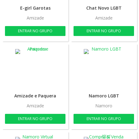
E-girl Garotas
Chat Novo LGBT
Amizade
Amizade
ENTRAR NO GRUPO
ENTRAR NO GRUPO
Amizade e Paquera
Namoro LGBT
Amizade
Namoro
ENTRAR NO GRUPO
ENTRAR NO GRUPO