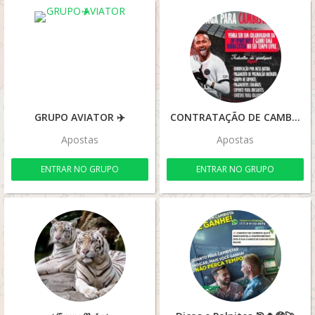
GRUPO AVIATOR ✈️
CONTRATAÇÃO DE CAMBISTA
Apostas
Apostas
ENTRAR NO GRUPO
ENTRAR NO GRUPO