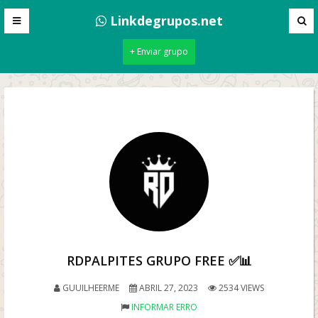
Linkdegrupos.net
+ Enviar grupo
RDPALPITES GRUPO FREE ✅📊
GUUILHEERME
ABRIL 27, 2023
2534 VIEWS
INFORMAR ERRO