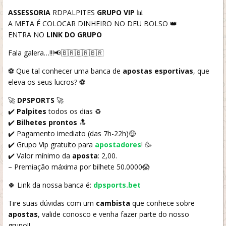
ASSESSORIA
RDPALPITES
GRUPO VIP
📊
A META É COLOCAR DINHEIRO NO DEU BOLSO 👑
ENTRA NO
LINK DO GRUPO
Fala galera…!!!📢🇧🇷🇧🇷🇧🇷
⚽ Que tal conhecer uma banca de
apostas esportivas
, que
eleva os seus lucros? ⚽
🚀
DPSPORTS
🚀
✔️
Palpites
todos os dias ♻️
✔️
Bilhetes prontos
🔝
✔️ Pagamento imediato (das 7h-22h)🤑
✔️ Grupo Vip gratuito para
apostadores
! 🥳
✔️ Valor mínimo da
aposta
: 2,00.
– Premiação máxima por bilhete 50.0000😱
🍀 Link da nossa banca é:
dpsports.bet
Tire suas dúvidas com um
cambista
que conhece sobre
apostas
, valide conosco e venha fazer parte do nosso
grupo!!