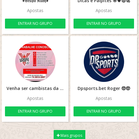
♦️𝔊𝔯𝔲𝔭𝔬 ℜ𝔲𝔟𝔶♦️
Dicas e Palpites 🎯🍀🤑🚀
Apostas
Apostas
ENTRAR NO GRUPO
ENTRAR NO GRUPO
Venha ser cambistas da ( Lendas sports)✅
Dpsports.bet Roger 🤑🤑
Apostas
Apostas
ENTRAR NO GRUPO
ENTRAR NO GRUPO
Mais grupos