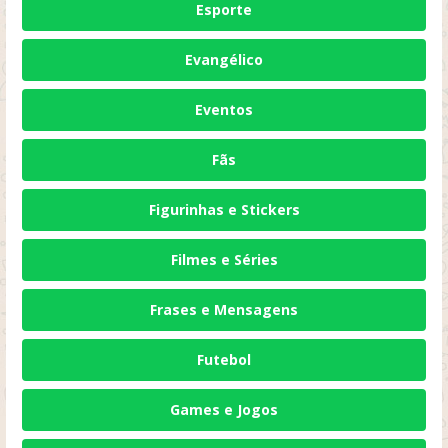
Esporte
Evangélico
Eventos
Fãs
Figurinhas e Stickers
Filmes e Séries
Frases e Mensagens
Futebol
Games e Jogos