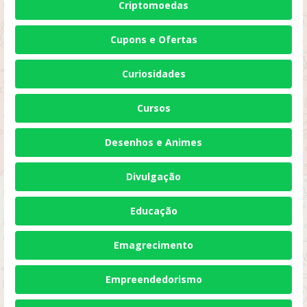
Criptomoedas
Cupons e Ofertas
Curiosidades
Cursos
Desenhos e Animes
Divulgação
Educação
Emagrecimento
Empreendedorismo