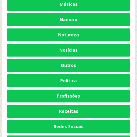
Músicas
Namoro
Natureza
Notícias
Outros
Política
Profissões
Receitas
Redes Sociais