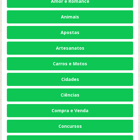
Amor e Romance
Animais
Apostas
Artesanatos
Carros e Motos
Cidades
Ciências
Compra e Venda
Concursos