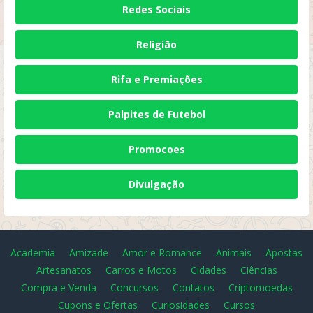
Redes Sociais
Religião
Rifa e Premiações
Palpites de Futebol
Promocoes
Divulgação
Academia
Amizade
Amor e Romance
Animais
Apostas
Artesanatos
Carros e Motos
Cidades
Ciências
Compra e Venda
Concursos
Contatos
Criptomoedas
Cupons e Ofertas
Curiosidades
Cursos