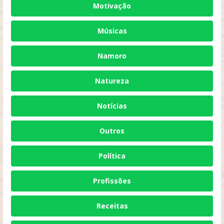
Motivação
Músicas
Namoro
Natureza
Notícias
Outros
Política
Profissões
Receitas