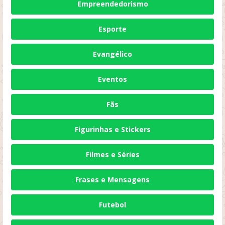
Empreendedorismo
Esporte
Evangélico
Eventos
Fãs
Figurinhas e Stickers
Filmes e Séries
Frases e Mensagens
Futebol