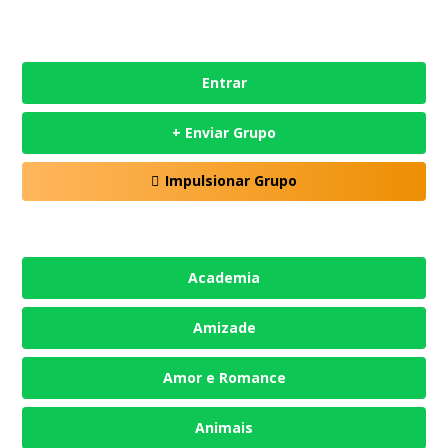
Entrar
+ Enviar Grupo
Impulsionar Grupo
Academia
Amizade
Amor e Romance
Animais