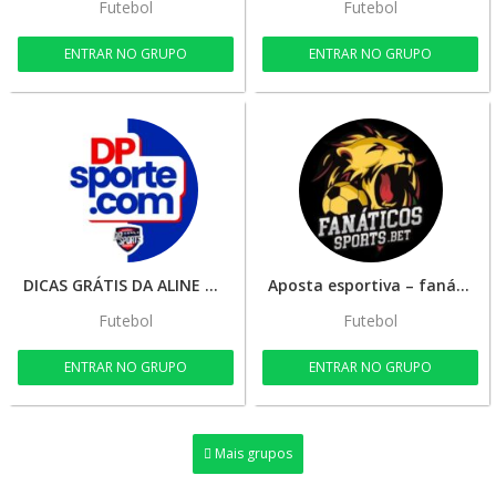
Futebol
Futebol
ENTRAR NO GRUPO
ENTRAR NO GRUPO
DICAS GRÁTIS DA ALINE 🔥🍀💰🚀
Aposta esportiva – fanáticos 🟡⚫
Futebol
Futebol
ENTRAR NO GRUPO
ENTRAR NO GRUPO
Mais grupos