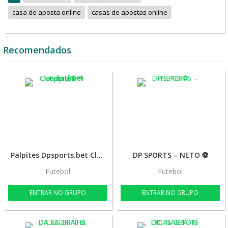
casa de aposta online
casas de apostas online
Recomendados
Palpites Dpsports.bet Claudio💰⚽🥅
DP SPORTS – NETO ⚽️
Futebol
Futebol
ENTRAR NO GRUPO
ENTRAR NO GRUPO