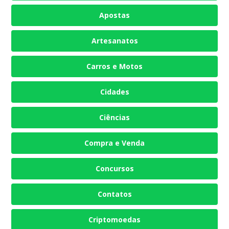
Apostas
Artesanatos
Carros e Motos
Cidades
Ciências
Compra e Venda
Concursos
Contatos
Criptomoedas