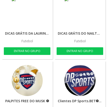
DICAS GRÁTIS DA LAURINHA
DICAS GRÁTIS DO NAILTON
Futebol
Futebol
ENTRAR NO GRUPO
ENTRAR NO GRUPO
PALPITES FREE DO MUSK ⚽️
Clientes DP Sports.BET⚽🏆🥇🗿🍷