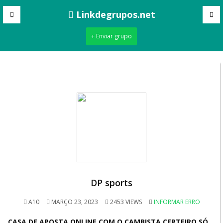
Linkdegrupos.net
+ Enviar grupo
DP sports
A10
MARÇO 23, 2023
2453 VIEWS
INFORMAR ERRO
CASA DE APOSTA ONLINE COM O CAMBISTA CERTEIRO SÓ