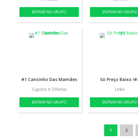
ENTRAR NO GRUPO
ENTRAR NO GRUPO
#1 Cantinho Das Mamães
Só Preço Baixo !#
Cupons e Ofertas
Links
ENTRAR NO GRUPO
ENTRAR NO GRUPO
1
2