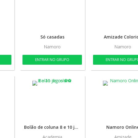
Só casadas
Amizade Colori
Namoro
Namoro
ENTRAR NO GRUPO
ENTRAR NO GRUP
Bolão de coluna 8 e 10 jogos ⚽⚽
Namoro Onlin
Academia
Amizade