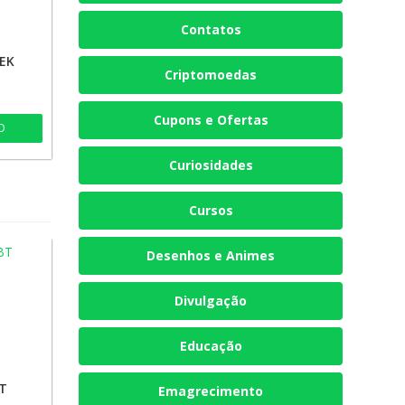
Contatos
EK
Criptomoedas
Cupons e Ofertas
O
Curiosidades
Cursos
Desenhos e Animes
Divulgação
Educação
T
Emagrecimento