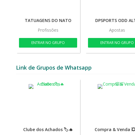
TATUAGENS DO NATO
DPSPORTS ODD AL
Profissões
Apostas
ENTRAR NO GRUPO
ENTRAR NO GRUPO
Link de Grupos de Whatsapp
Clube dos Achados 🏷️🔥
Compra & Venda 💥