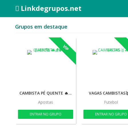
Linkdegrupos.net
Grupos em destaque
VIP
CAMBISTA PÉ QUENTE 🔥💰🍀🚀
VAGAS CAMBISTAS
Apostas
Futebol
ENTRAR NO GRUPO
ENTRAR NO GRUPO