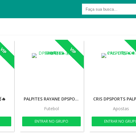
VIP
VIP
🔥
PALPITES RAYANE DPSPORTS🔥💰🍀🚀
Futebol
Apostas
ENTRAR NO GRUPO
ENTRAR NO GRUP