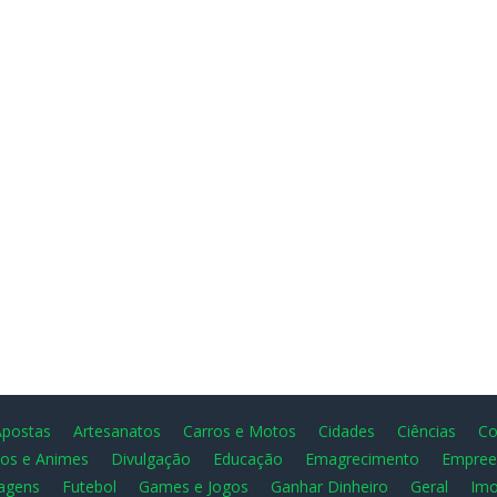
Apostas
Artesanatos
Carros e Motos
Cidades
Ciências
Co
os e Animes
Divulgação
Educação
Emagrecimento
Empree
agens
Futebol
Games e Jogos
Ganhar Dinheiro
Geral
Imo