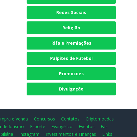
Redes Sociais
Religião
Rifa e Premiações
Palpites de Futebol
Promocoes
Divulgação
mpra e Venda
Concursos
Contatos
Criptomoedas
ndedorismo
Esporte
Evangélico
Eventos
Fãs
biliária
Instagram
Investimentos e Finanças
Links