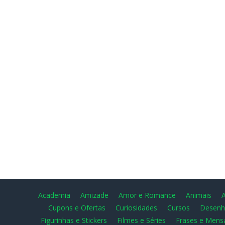
Academia
Amizade
Amor e Romance
Animais
Cupons e Ofertas
Curiosidades
Cursos
Desenh
Figurinhas e Stickers
Filmes e Séries
Frases e Mens