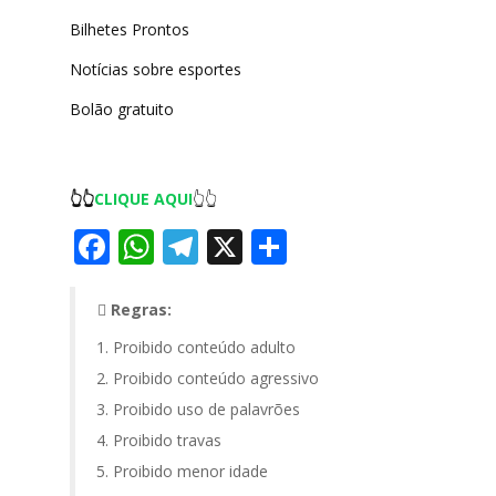
Bilhetes Prontos
Notícias sobre esportes
Bolão gratuito
👆👆
CLIQUE AQUI
👆👆
Facebook
WhatsApp
Telegram
X
Share
Regras:
Proibido conteúdo adulto
Proibido conteúdo agressivo
Proibido uso de palavrões
Proibido travas
Proibido menor idade