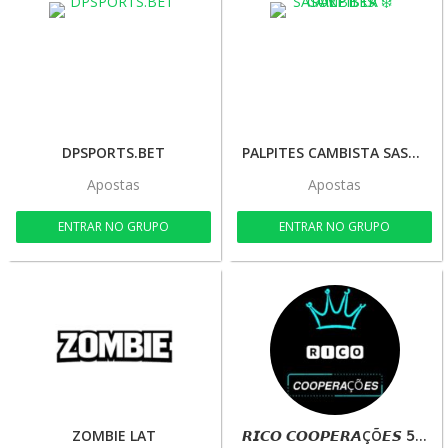
DPSPORTS.BET
PALPITES CAMBISTA SASUKE BKR ❄️
Apostas
Apostas
ENTRAR NO GRUPO
ENTRAR NO GRUPO
ZOMBIE LAT
𝙍𝙄𝘾𝙊 𝘾𝙊𝙊𝙋𝙀𝙍𝘼ÇÕ𝙀𝙎 𝟧𝟢% – 𝘉𝘓𝘖𝘎𝘜𝘌𝘐𝘙𝘖𝘚