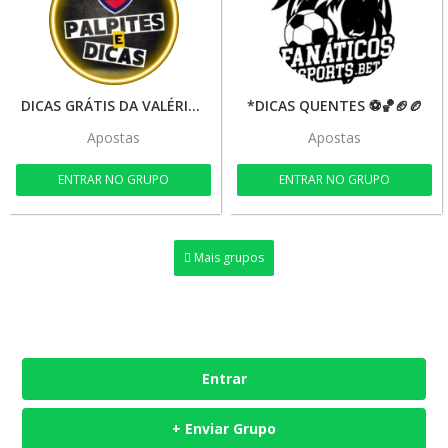
DICAS GRÁTIS DA VALÉRIA 🔥🍀💰🚀
*DICAS QUENTES ⚽🏀🏈🏉
Apostas
Apostas
ENTRAR NO GRUPO
ENTRAR NO GRUPO
Mais grupos
Entrar
+ Enviar Grupo