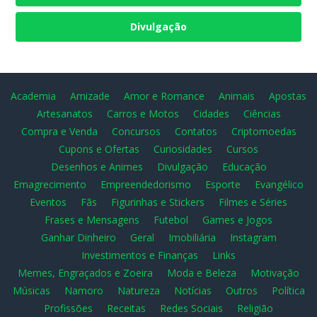
Divulgação
Academia
Amizade
Amor e Romance
Animais
Apostas
Artesanatos
Carros e Motos
Cidades
Ciências
Compra e Venda
Concursos
Contatos
Criptomoedas
Cupons e Ofertas
Curiosidades
Cursos
Desenhos e Animes
Divulgação
Educação
Emagrecimento
Empreendedorismo
Esporte
Evangélico
Eventos
Fãs
Figurinhas e Stickers
Filmes e Séries
Frases e Mensagens
Futebol
Games e Jogos
Ganhar Dinheiro
Geral
Imobiliária
Instagram
Investimentos e Finanças
Links
Memes, Engraçados e Zoeira
Moda e Beleza
Motivação
Músicas
Namoro
Natureza
Notícias
Outros
Política
Profissões
Receitas
Redes Sociais
Religião