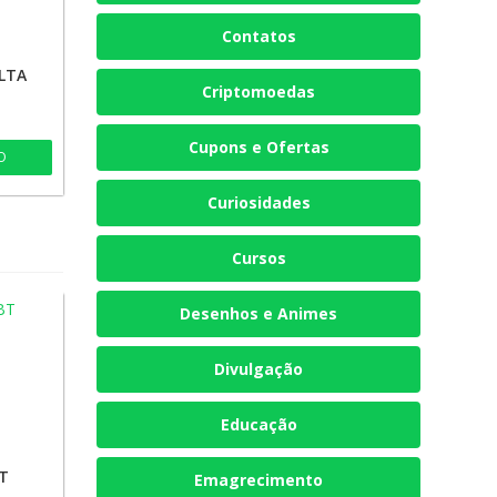
Contatos
LTA
Criptomoedas
Cupons e Ofertas
O
Curiosidades
Cursos
Desenhos e Animes
Divulgação
Educação
T
Emagrecimento