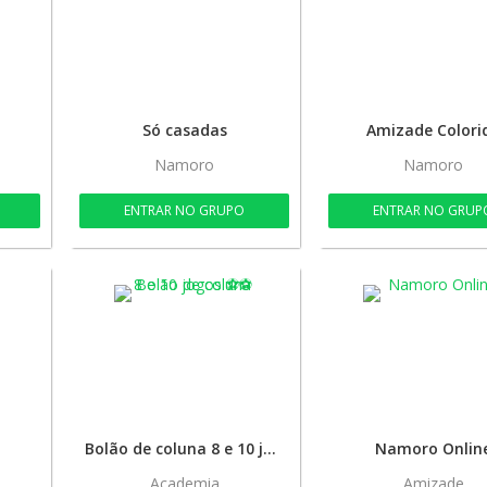
Só casadas
Amizade Colori
Namoro
Namoro
ENTRAR NO GRUPO
ENTRAR NO GRUP
Bolão de coluna 8 e 10 jogos ⚽⚽
Namoro Onlin
Academia
Amizade