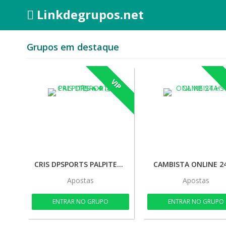
Linkdegrupos.net
Grupos em destaque
VIP
CRIS DPSPORTS PALPITES🔥🍀💰🚀
CAMBISTA ONLINE 2
Apostas
Apostas
ENTRAR NO GRUPO
ENTRAR NO GRUPO