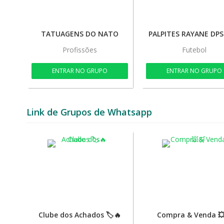
TATUAGENS DO NATO
Profissões
Futebol
ENTRAR NO GRUPO
ENTRAR NO GRUPO
Link de Grupos de Whatsapp
Clube dos Achados 🏷️🔥
Compra & Venda 💥