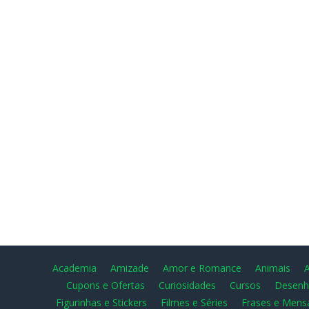
Academia
Amizade
Amor e Romance
Animais
Cupons e Ofertas
Curiosidades
Cursos
Desenh
Figurinhas e Stickers
Filmes e Séries
Frases e Mens