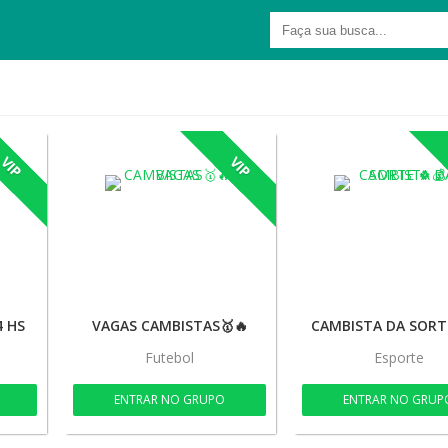
VIP
VIP
4 HS
VAGAS CAMBISTAS🥇🔥
CAMBISTA DA SORTE
Futebol
Esporte
ENTRAR NO GRUPO
ENTRAR NO GRUP