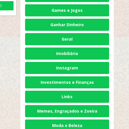
O
Games e Jogos
Ganhar Dinheiro
Geral
Imobiliária
Instagram
Investimentos e Finanças
Links
Memes, Engraçados e Zoeira
Moda e Beleza