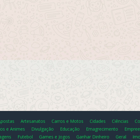
Apostas
Artesanatos
Carros e Motos
Cidades
Ciências
Co
os e Animes
Divulgação
Educação
Emagrecimento
Empree
agens
Futebol
Games e Jogos
Ganhar Dinheiro
Geral
Imo