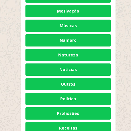
Motivação
Músicas
Namoro
Natureza
Notícias
Outros
Política
Profissões
Receitas