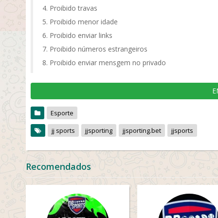
Proibido travas
Proibido menor idade
Proibido enviar links
Proibido números estrangeiros
Proibido enviar mensgem no privado
E
Esporte
jj sports
jjsporting
jjsporting.bet
jjsports
Recomendados