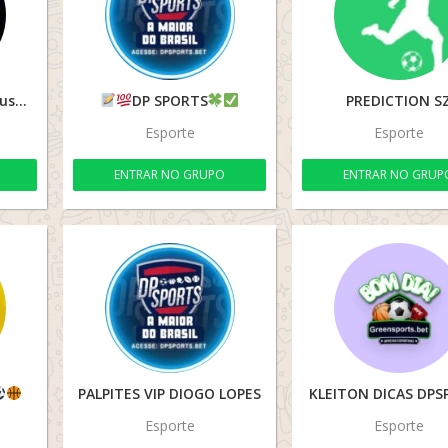
Dicas e Palpites Vinícius
DP SPORTS
PREDICTION S
Esporte
Esporte
ENTRAR NO GRUPO
ENTRAR NO GRUP
PALPITES VIP DIOGO LOPES
KLEITON DICAS DPS
Esporte
Esporte