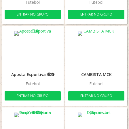
Futebol
Futebol
ENTRAR NO GRUPO
ENTRAR NO GRUPO
Aposta Esportiva 🤑⚽️
CAMBISTA MCK
Futebol
Futebol
ENTRAR NO GRUPO
ENTRAR NO GRUPO