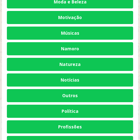
Moda e Beleza
Motivação
Músicas
Namoro
Natureza
Notícias
Outros
Política
Profissões