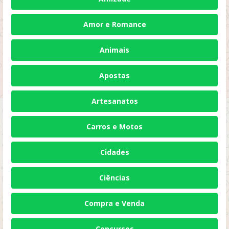
Amor e Romance
Animais
Apostas
Artesanatos
Carros e Motos
Cidades
Ciências
Compra e Venda
Concursos