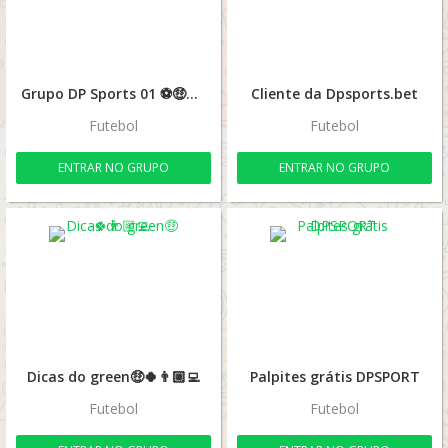
Grupo DP Sports 01 ⚽🤑🍀 Tamires Mariano 💸⚽
Cliente da Dpsports.bet
Futebol
Futebol
ENTRAR NO GRUPO
ENTRAR NO GRUPO
Dicas do green🤑🍀👨🏼‍💻
Palpites grátis DPSPORT
Futebol
Futebol