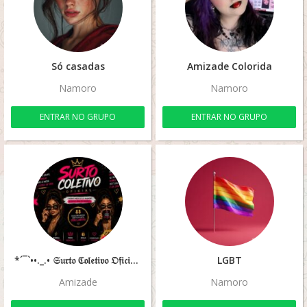
Só casadas
Amizade Colorida
Namoro
Namoro
ENTRAR NO GRUPO
ENTRAR NO GRUPO
*´¯`••._.• 𝔖𝔲𝔯𝔱𝔬 ℭ𝔬𝔩𝔢𝔱𝔦𝔳𝔬 𝔒𝔣𝔦𝔠𝔦𝔞𝔩 •._.••`¯´´•.¸¸.•*
LGBT
Amizade
Namoro