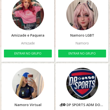
Amizade e Paquera
Namoro LGBT
Amizade
Namoro
ENTRAR NO GRUPO
ENTRAR NO GRUPO
Namoro Virtual
💰⚽️ DP SPORTS ADM DONIEL