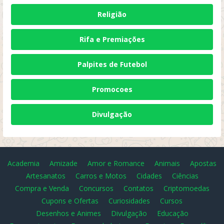
Religião
Rifa e Premiações
Palpites de Futebol
Promocoes
Divulgação
Academia
Amizade
Amor e Romance
Animais
Apostas
Artesanatos
Carros e Motos
Cidades
Ciências
Compra e Venda
Concursos
Contatos
Criptomoedas
Cupons e Ofertas
Curiosidades
Cursos
Desenhos e Animes
Divulgação
Educação