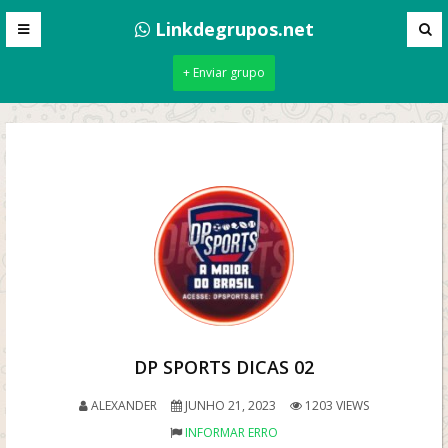
Linkdegrupos.net
+ Enviar grupo
DP SPORTS DICAS 02
ALEXANDER
JUNHO 21, 2023
1203 VIEWS
INFORMAR ERRO