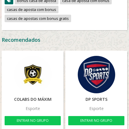
bonus casa de aposta
casa de aposta com bonus
casas de aposta com bonus
casas de apostas com bonus gratis
Recomendados
COLABS DO MÁXIM
DP SPORTS
Esporte
Esporte
ENTRAR NO GRUPO
ENTRAR NO GRUPO