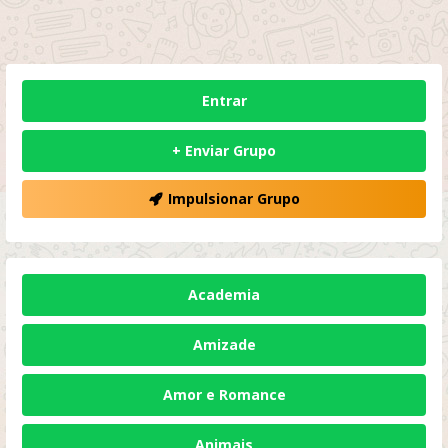
Entrar
+ Enviar Grupo
Impulsionar Grupo
Academia
Amizade
Amor e Romance
Animais