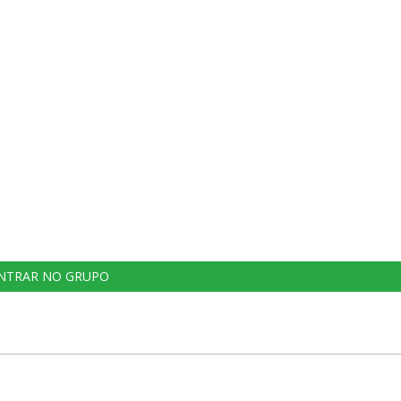
NTRAR NO GRUPO