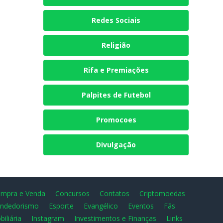
Redes Sociais
Religião
Rifa e Premiações
Palpites de Futebol
Promocoes
Divulgação
mpra e Venda
Concursos
Contatos
Criptomoedas
ndedorismo
Esporte
Evangélico
Eventos
Fãs
biliária
Instagram
Investimentos e Finanças
Links