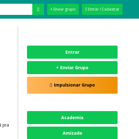
+ Enviar grupo
Entrar / Cadastrar
Entrar
+ Enviar Grupo
Impulsionar Grupo
Academia
á pra
Amizade