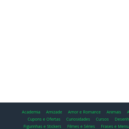
Academia
Amizade
Amor e Romance
Animais
Cupons e Ofertas
Curiosidades
Cursos
Desenh
Figurinhas e Stickers
Filmes e Séries
Frases e Mens