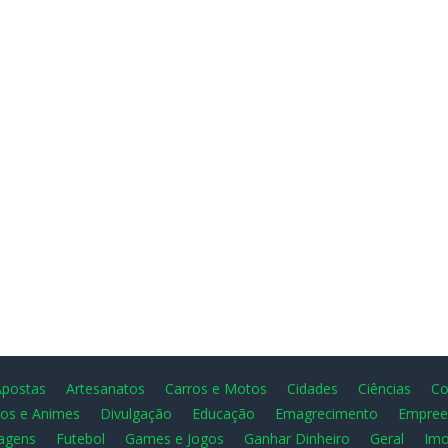
Apostas
Artesanatos
Carros e Motos
Cidades
Ciências
Co
os e Animes
Divulgação
Educação
Emagrecimento
Empree
agens
Futebol
Games e Jogos
Ganhar Dinheiro
Geral
Imo