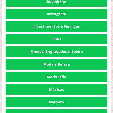
Imobiliária
Instagram
Investimentos e Finanças
Links
Memes, Engraçados e Zoeira
Moda e Beleza
Motivação
Músicas
Namoro