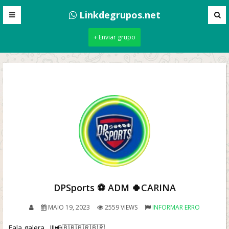
Linkdegrupos.net
+ Enviar grupo
DPSports ⚽ ADM 🍀CARINA
MAIO 19, 2023
2559 VIEWS
INFORMAR ERRO
Fala galera…!!!📢🇧🇷🇧🇷🇧🇷