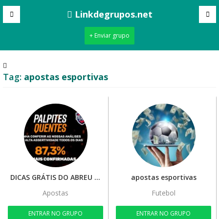
Linkdegrupos.net
+ Enviar grupo
Tag:
apostas esportivas
DICAS GRÁTIS DO ABREU – APOSTAS
apostas esportivas
Apostas
Futebol
ENTRAR NO GRUPO
ENTRAR NO GRUPO