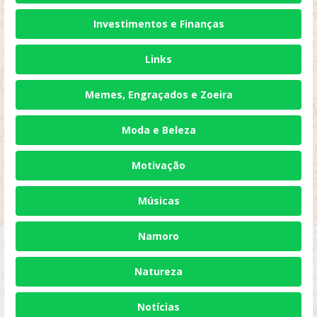
Investimentos e Finanças
Links
Memes, Engraçados e Zoeira
Moda e Beleza
Motivação
Músicas
Namoro
Natureza
Notícias