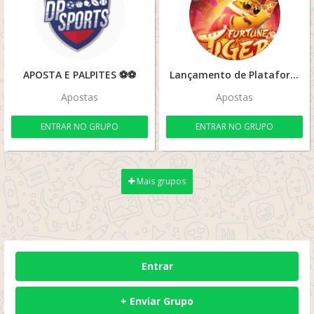
APOSTA E PALPITES ⚽️⚽️
Lançamento de Plataforma 🤑
Apostas
Apostas
ENTRAR NO GRUPO
ENTRAR NO GRUPO
Mais grupos
Entrar
+ Enviar Grupo