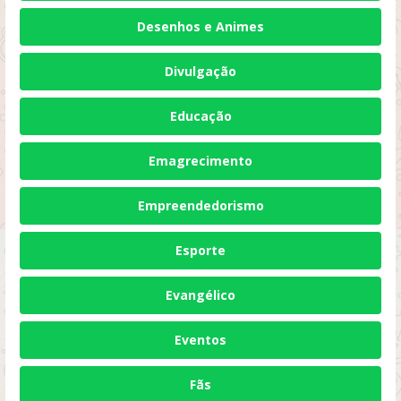
Desenhos e Animes
Divulgação
Educação
Emagrecimento
Empreendedorismo
Esporte
Evangélico
Eventos
Fãs