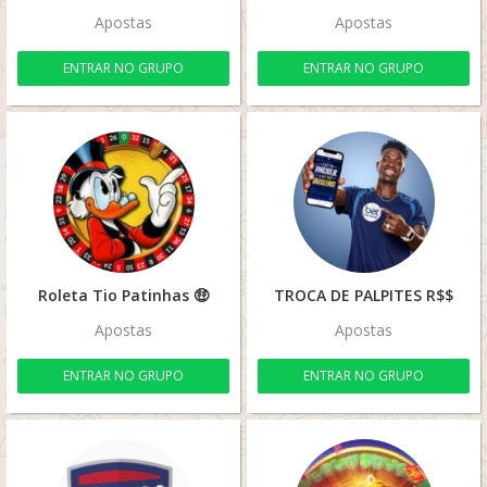
Apostas
Apostas
ENTRAR NO GRUPO
ENTRAR NO GRUPO
Roleta Tio Patinhas 🤑
TROCA DE PALPITES R$$
Apostas
Apostas
ENTRAR NO GRUPO
ENTRAR NO GRUPO