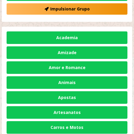
Impulsionar Grupo
Academia
Amizade
Amor e Romance
Animais
Apostas
Artesanatos
Carros e Motos