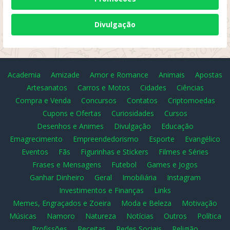
Divulgação
Academia
Amizade
Amor e Romance
Animais
Apostas
Artesanatos
Carros e Motos
Cidades
Ciências
Compra e Venda
Concursos
Contatos
Criptomoedas
Cupons e Ofertas
Curiosidades
Cursos
Desenhos e Animes
Divulgação
Educação
Emagrecimento
Empreendedorismo
Esporte
Evangélico
Eventos
Fãs
Figurinhas e Stickers
Filmes e Séries
Frases e Mensagens
Futebol
Games e Jogos
Ganhar Dinheiro
Geral
Imobiliária
Instagram
Investimentos e Finanças
Links
Memes, Engraçados e Zoeira
Moda e Beleza
Motivação
Músicas
Namoro
Natureza
Notícias
Outros
Política
Profissões
Receitas
Redes Sociais
Religião