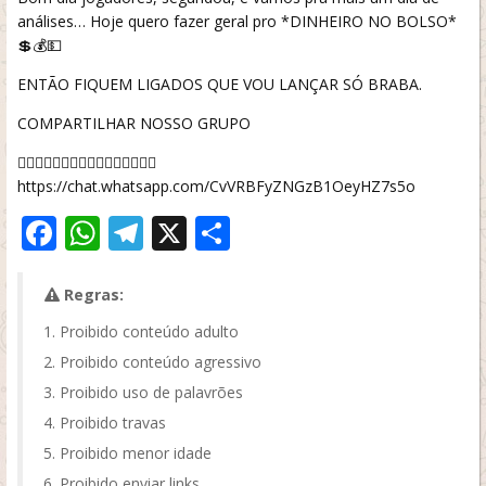
análises… Hoje quero fazer geral pro *DINHEIRO NO BOLSO*
💲💰💵
ENTÃO FIQUEM LIGADOS QUE VOU LANÇAR SÓ BRABA.
COMPARTILHAR NOSSO GRUPO
👇🏿👇🏿👇🏿👇🏿👇🏿👇🏿👇🏿👇🏿
https://chat.whatsapp.com/CvVRBFyZNGzB1OeyHZ7s5o
Facebook
WhatsApp
Telegram
X
Share
Regras:
Proibido conteúdo adulto
Proibido conteúdo agressivo
Proibido uso de palavrões
Proibido travas
Proibido menor idade
Proibido enviar links