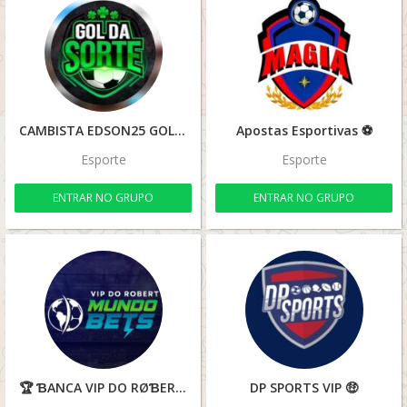
CAMBISTA EDSON25 GOL DA SORTE 🥅⚽☘️💰
Apostas Esportivas ⚽
Esporte
Esporte
ENTRAR NO GRUPO
ENTRAR NO GRUPO
🏆 ƁANCA VIP DO RØƁERT 🏆
DP SPORTS VIP 🤑