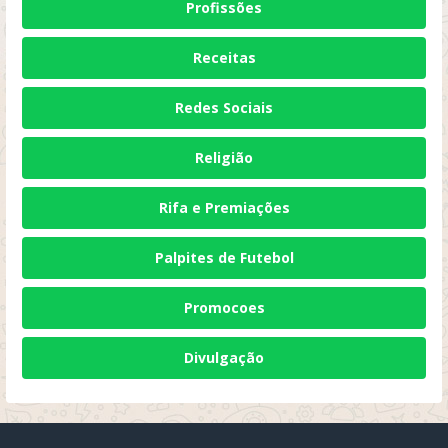
Profissões
Receitas
Redes Sociais
Religião
Rifa e Premiações
Palpites de Futebol
Promocoes
Divulgação