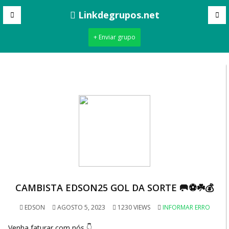
Linkdegrupos.net
+ Enviar grupo
CAMBISTA EDSON25 GOL DA SORTE 🥅⚽☘️💰
EDSON
AGOSTO 5, 2023
1230 VIEWS
INFORMAR ERRO
Venha faturar com nós 👇