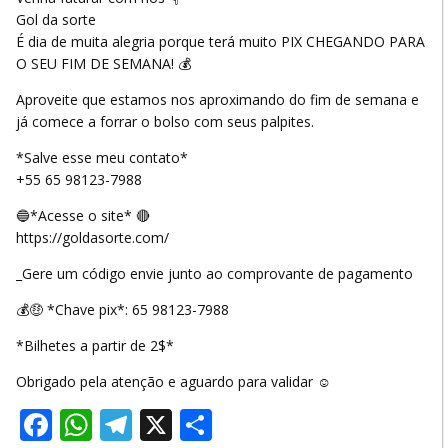
Gol da sorte
É dia de muita alegria porque terá muito PIX CHEGANDO PARA
O SEU FIM DE SEMANA! 💰
Aproveite que estamos nos aproximando do fim de semana e
já comece a forrar o bolso com seus palpites.
*Salve esse meu contato*
+55 65 98123-7988
🔵*Acesse o site* 🔴
https://goldasorte.com/
_Gere um código envie junto ao comprovante de pagamento
💰🤑 *Chave pix*: 65 98123-7988
*Bilhetes a partir de 2$*
Obrigado pela atenção e aguardo para validar ☺️
Facebook
WhatsApp
Telegram
X
Share