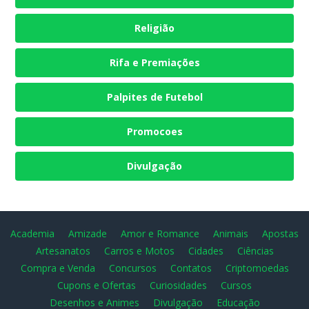
Religião
Rifa e Premiações
Palpites de Futebol
Promocoes
Divulgação
Academia
Amizade
Amor e Romance
Animais
Apostas
Artesanatos
Carros e Motos
Cidades
Ciências
Compra e Venda
Concursos
Contatos
Criptomoedas
Cupons e Ofertas
Curiosidades
Cursos
Desenhos e Animes
Divulgação
Educação