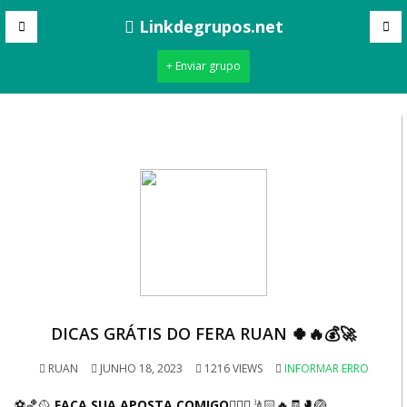
Linkdegrupos.net
+ Enviar grupo
DICAS GRÁTIS DO FERA RUAN 🍀🔥💰🚀
RUAN
JUNHO 18, 2023
1216 VIEWS
INFORMAR ERRO
⚽🏀🥎
FAÇA SUA APOSTA COMIGO
🙋🏻‍♂️🤳🏻🔥🧾🥊🏐