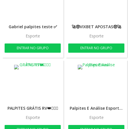
Gabriel palpites teste ✅
🚀🤑VIXBET APOSTAS🤑🚀
Esporte
Esporte
ENTRAR NO GRUPO
ENTRAR NO GRUPO
PALPITES GRÁTIS RV👑🙅🏻‍♂️
Palpites E Análise Esportivas
Esporte
Esporte