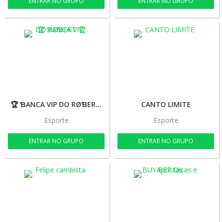
ENTRAR NO GRUPO
ENTRAR NO GRUPO
🏆 ƁANCA VIP DO RØƁERT 🏆
CANTO LIMITE
Esporte
Esporte
ENTRAR NO GRUPO
ENTRAR NO GRUPO