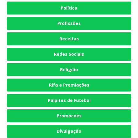
Política
Profissões
Receitas
Redes Sociais
Religião
Rifa e Premiações
Palpites de Futebol
Promocoes
Divulgação