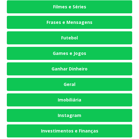
Filmes e Séries
Frases e Mensagens
Futebol
Games e Jogos
Ganhar Dinheiro
Geral
Imobiliária
Instagram
Investimentos e Finanças