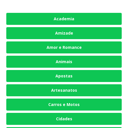
Academia
Amizade
Amor e Romance
Animais
Apostas
Artesanatos
Carros e Motos
Cidades