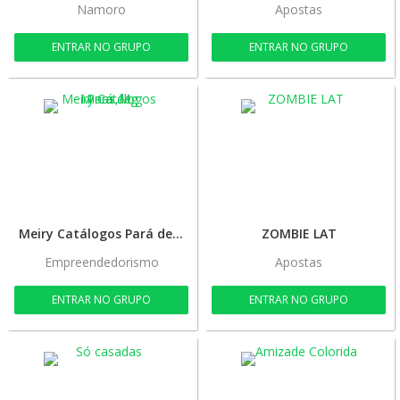
Namoro
Apostas
ENTRAR NO GRUPO
ENTRAR NO GRUPO
Meiry Catálogos Pará de Minas,Mg
ZOMBIE LAT
Empreendedorismo
Apostas
ENTRAR NO GRUPO
ENTRAR NO GRUPO