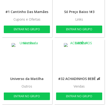
#1 Cantinho Das Mamães
Só Preço Baixo !#3
Cupons e Ofertas
Links
ENTRAR NO GRUPO
ENTRAR NO GRUPO
​Universo da Matilha
#32 ACHADINHOS BEBÊ 👶
Outros
Vendas
ENTRAR NO GRUPO
ENTRAR NO GRUPO