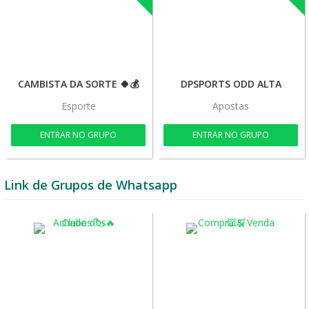
CAMBISTA DA SORTE 🍀💰
DPSPORTS ODD ALTA
Esporte
Apostas
ENTRAR NO GRUPO
ENTRAR NO GRUPO
Link de Grupos de Whatsapp