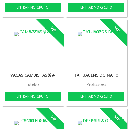
ENTRAR NO GRUPO
ENTRAR NO GRUPO
VIP
VIP
VAGAS CAMBISTAS🥇🔥
TATUAGENS DO NATO
Futebol
Profissões
ENTRAR NO GRUPO
ENTRAR NO GRUPO
VIP
VIP