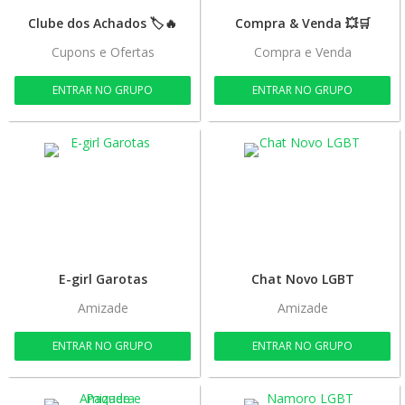
Clube dos Achados 🏷️🔥
Compra & Venda 💥🛒
Cupons e Ofertas
Compra e Venda
ENTRAR NO GRUPO
ENTRAR NO GRUPO
E-girl Garotas
Chat Novo LGBT
Amizade
Amizade
ENTRAR NO GRUPO
ENTRAR NO GRUPO