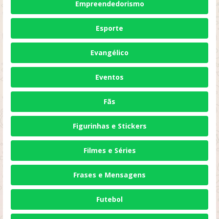
Empreendedorismo
Esporte
Evangélico
Eventos
Fãs
Figurinhas e Stickers
Filmes e Séries
Frases e Mensagens
Futebol