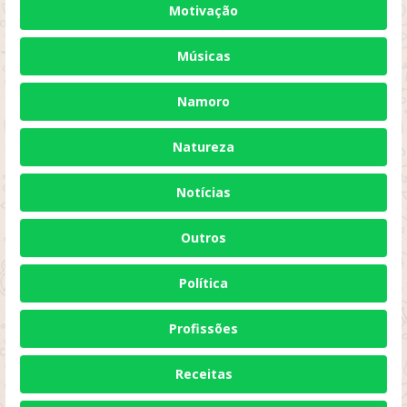
Motivação
Músicas
Namoro
Natureza
Notícias
Outros
Política
Profissões
Receitas