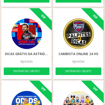
VIP
VIP
DICAS GRÁTIS DA ASTRID🔥🔥
CAMBISTA ONLINE 24 HS
Apostas
Apostas
ENTRAR NO GRUPO
ENTRAR NO GRUPO
VIP
VIP