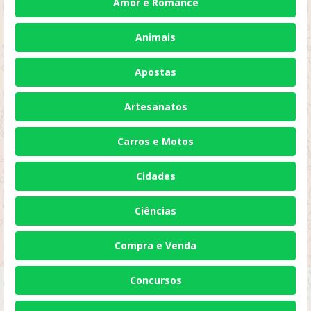
Amor e Romance
Animais
Apostas
Artesanatos
Carros e Motos
Cidades
Ciências
Compra e Venda
Concursos