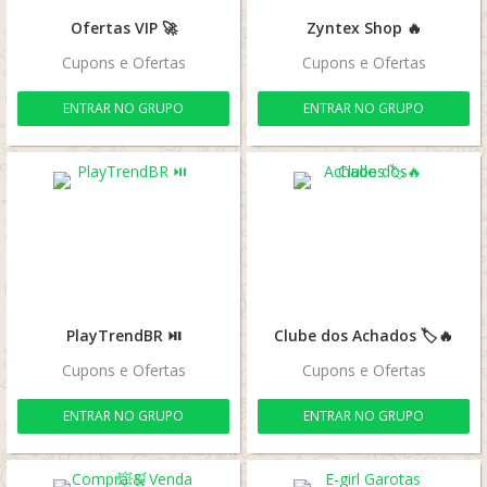
Ofertas VIP 🚀
Zyntex Shop 🔥
Cupons e Ofertas
Cupons e Ofertas
ENTRAR NO GRUPO
ENTRAR NO GRUPO
PlayTrendBR ⏯️
Clube dos Achados 🏷️🔥
Cupons e Ofertas
Cupons e Ofertas
ENTRAR NO GRUPO
ENTRAR NO GRUPO