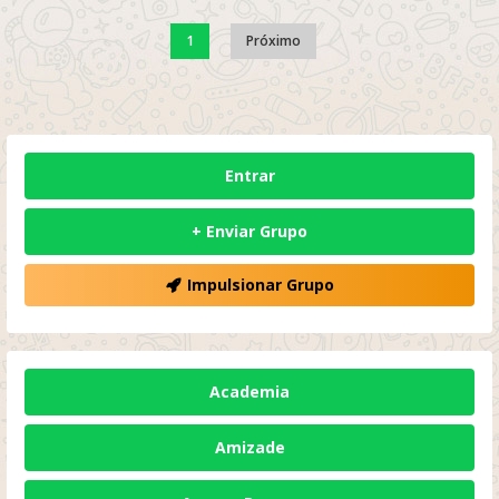
1
Próximo
Entrar
+ Enviar Grupo
Impulsionar Grupo
Academia
Amizade