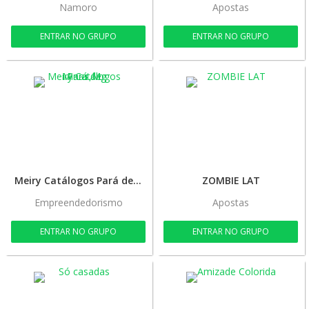
Namoro
Apostas
ENTRAR NO GRUPO
ENTRAR NO GRUPO
Meiry Catálogos Pará de Minas,Mg
ZOMBIE LAT
Empreendedorismo
Apostas
ENTRAR NO GRUPO
ENTRAR NO GRUPO