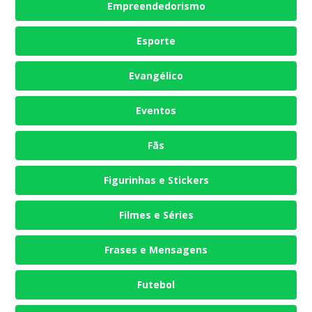
Empreendedorismo
Esporte
Evangélico
Eventos
Fãs
Figurinhas e Stickers
Filmes e Séries
Frases e Mensagens
Futebol