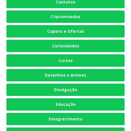
Contatos
Criptomoedas
Cupons e Ofertas
Curiosidades
Cursos
Desenhos e Animes
Divulgação
Educação
Emagrecimento