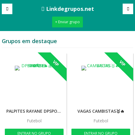
Linkdegrupos.net
+ Enviar grupo
Grupos em destaque
VIP
VIP
PALPITES RAYANE DPSPORTS🔥💰🍀🚀
VAGAS CAMBISTAS🥇🔥
Futebol
Futebol
ENTRAR NO GRUPO
ENTRAR NO GRUPO