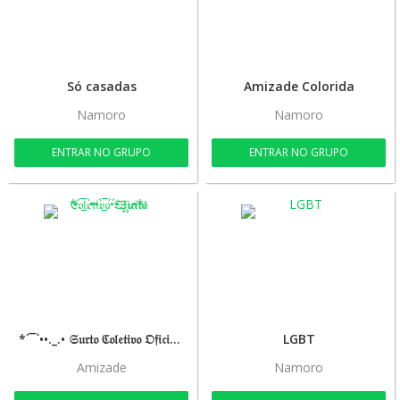
Só casadas
Amizade Colorida
Namoro
Namoro
ENTRAR NO GRUPO
ENTRAR NO GRUPO
*´¯`••._.• 𝔖𝔲𝔯𝔱𝔬 ℭ𝔬𝔩𝔢𝔱𝔦𝔳𝔬 𝔒𝔣𝔦𝔠𝔦𝔞𝔩 •._.••`¯´´•.¸¸.•*
LGBT
Amizade
Namoro