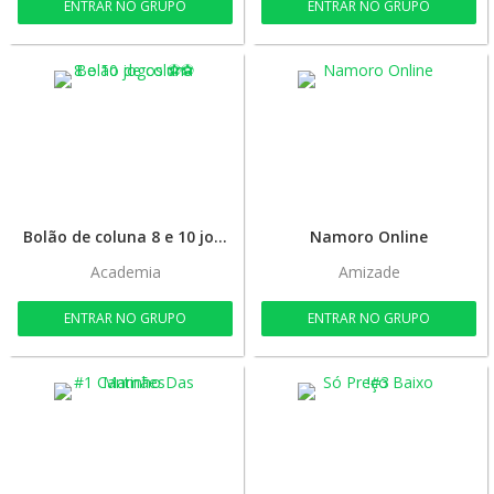
ENTRAR NO GRUPO
ENTRAR NO GRUPO
Bolão de coluna 8 e 10 jogos ⚽⚽
Namoro Online
Academia
Amizade
ENTRAR NO GRUPO
ENTRAR NO GRUPO