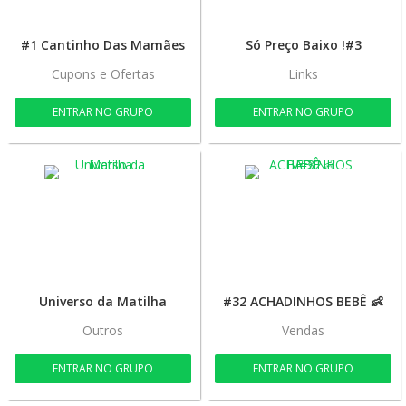
#1 Cantinho Das Mamães
Só Preço Baixo !#3
Cupons e Ofertas
Links
ENTRAR NO GRUPO
ENTRAR NO GRUPO
​Universo da Matilha
#32 ACHADINHOS BEBÊ 👶
Outros
Vendas
ENTRAR NO GRUPO
ENTRAR NO GRUPO