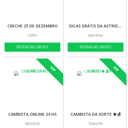
CRECHE 25 DE DEZEMBRO
DICAS GRÁTIS DA ASTRID🔥🔥
Links
Apostas
ENTRAR NO GRUPO
ENTRAR NO GRUPO
VIP
VIP
CAMBISTA ONLINE 24 HS
CAMBISTA DA SORTE 🍀💰
Apostas
Esporte