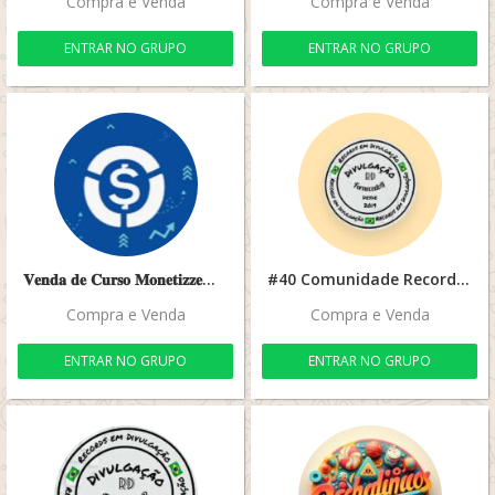
Compra e Venda
Compra e Venda
ENTRAR NO GRUPO
ENTRAR NO GRUPO
𝐕𝐞𝐧𝐝𝐚 𝐝𝐞 𝐂𝐮𝐫𝐬𝐨 𝐌𝐨𝐧𝐞𝐭𝐢𝐳𝐳𝐞🚀🚀🛰️
#40 Comunidade Records Em Divulgação
Compra e Venda
Compra e Venda
ENTRAR NO GRUPO
ENTRAR NO GRUPO