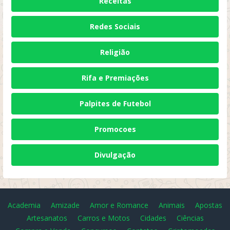
Receitas
Redes Sociais
Religião
Rifa e Premiações
Palpites de Futebol
Promocoes
Divulgação
Academia
Amizade
Amor e Romance
Animais
Apostas
Artesanatos
Carros e Motos
Cidades
Ciências