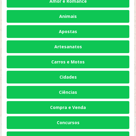
Amor e Romance
Animais
Apostas
Artesanatos
Carros e Motos
Cidades
Ciências
Compra e Venda
Concursos