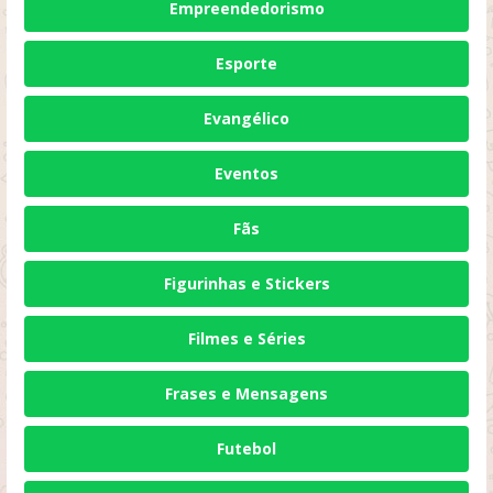
Empreendedorismo
Esporte
Evangélico
Eventos
Fãs
Figurinhas e Stickers
Filmes e Séries
Frases e Mensagens
Futebol