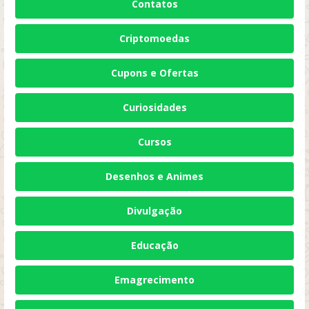
Contatos
Criptomoedas
Cupons e Ofertas
Curiosidades
Cursos
Desenhos e Animes
Divulgação
Educação
Emagrecimento