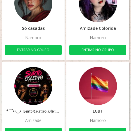
Só casadas
Amizade Colorida
Namoro
Namoro
ENTRAR NO GRUPO
ENTRAR NO GRUPO
*´¯`••._.• 𝔖𝔲𝔯𝔱𝔬 ℭ𝔬𝔩𝔢𝔱𝔦𝔳𝔬 𝔒𝔣𝔦𝔠𝔦𝔞𝔩 •._.••`¯´´•.¸¸.•*
LGBT
Amizade
Namoro