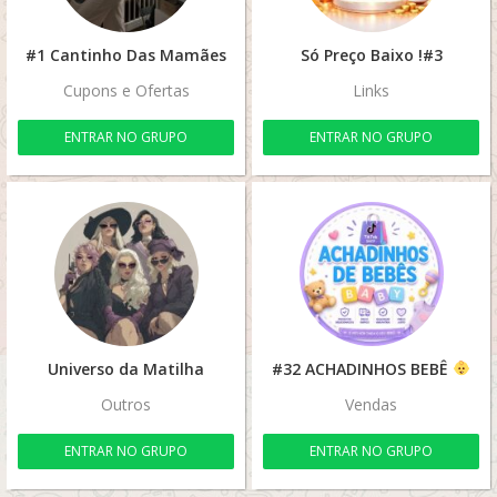
#1 Cantinho Das Mamães
Só Preço Baixo !#3
Cupons e Ofertas
Links
ENTRAR NO GRUPO
ENTRAR NO GRUPO
​Universo da Matilha
#32 ACHADINHOS BEBÊ
Outros
Vendas
ENTRAR NO GRUPO
ENTRAR NO GRUPO