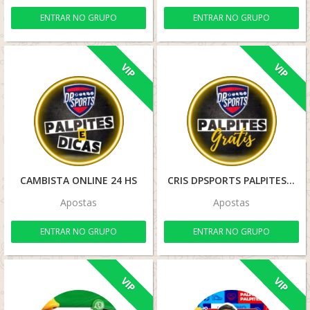
ENTRAR NO GRUPO
ENTRAR NO GRUPO
VIP
VIP
CAMBISTA ONLINE 24 HS
CRIS DPSPORTS PALPITES
Apostas
Apostas
ENTRAR NO GRUPO
ENTRAR NO GRUPO
VIP
VIP