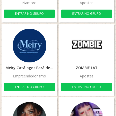
Namoro
Apostas
ENTRAR NO GRUPO
ENTRAR NO GRUPO
Meiry Catálogos Pará de Minas,Mg
ZOMBIE LAT
Empreendedorismo
Apostas
ENTRAR NO GRUPO
ENTRAR NO GRUPO