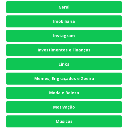
Geral
Imobiliária
Instagram
Investimentos e Finanças
Links
Memes, Engraçados e Zoeira
Moda e Beleza
Motivação
Músicas