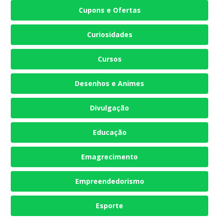
Cupons e Ofertas
Curiosidades
Cursos
Desenhos e Animes
Divulgação
Educação
Emagrecimento
Empreendedorismo
Esporte