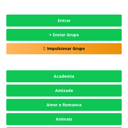
Entrar
+ Enviar Grupo
Impulsionar Grupo
Academia
Amizade
Amor e Romance
Animais