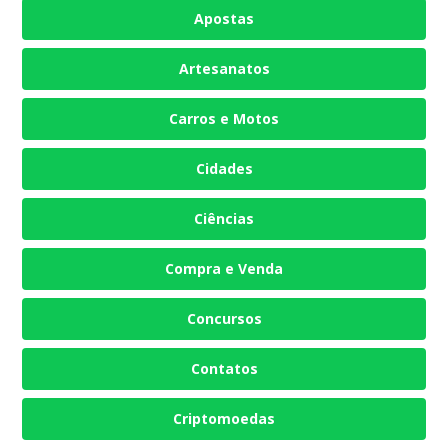
Apostas
Artesanatos
Carros e Motos
Cidades
Ciências
Compra e Venda
Concursos
Contatos
Criptomoedas