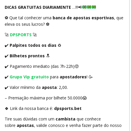
DICAS GRATUITAS DIARIAMENTE
…!!!
📢
⚽
Que tal conhecer uma
banca de apostas esportivas
, que
eleva os seus lucros?
⚽
🚀
DPSPORTS
🚀
✔️
Palpites todos os dias
♻️
✔️
Bilhetes prontos
🔝
✔️
Pagamento imediato (das 7h-22h)
🤑
✔️
Grupo Vip gratuito
para
apostadores
!
🥳
✔️
Valor mínimo da
aposta
: 2,00.
– Premiação máxima por bilhete 50.0000
😱
🍀
Link da nossa banca é:
dpsports.bet
Tire suas dúvidas com um
cambista
que conhece
sobre
apostas
, valide conosco e venha fazer parte do nosso